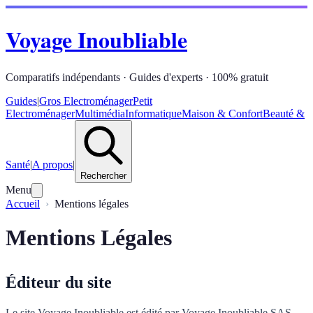
Voyage Inoubliable
Comparatifs indépendants · Guides d'experts · 100% gratuit
Guides
|
Gros Electroménager
Petit
Electroménager
Multimédia
Informatique
Maison & Confort
Beauté &
Santé
|
A propos
|
Rechercher
Menu
Accueil
Mentions légales
Mentions Légales
Éditeur du site
Le site Voyage Inoubliable est édité par Voyage Inoubliable SAS,