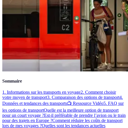
Sommaire
1. Informations sur les transports en voyage
2. Comment choisir
votre moyen de transport
3. Comparaison des options de transport
4.
Données et tendances des transports
📺 Ressource Vidéo
5. FAQ sur
les options de transport
Quelle est la meilleure option de transport
pour un court voyage ?
Est-il préférable de prendre l’avion ou le train
pour des trajets en Europe ?
Comment réduire les coûts de transport
lors de mes voyages ?
Quelles sont les tendances actuelles