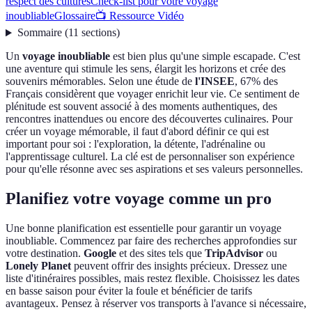
respect des cultures
Check-list pour votre voyage
inoubliable
Glossaire
📺 Ressource Vidéo
Sommaire
(
11
sections
)
Un
voyage inoubliable
est bien plus qu'une simple escapade. C'est
une aventure qui stimule les sens, élargit les horizons et crée des
souvenirs mémorables. Selon une étude de
l'INSEE
, 67% des
Français considèrent que voyager enrichit leur vie. Ce sentiment de
plénitude est souvent associé à des moments authentiques, des
rencontres inattendues ou encore des découvertes culinaires. Pour
créer un voyage mémorable, il faut d'abord définir ce qui est
important pour soi : l'exploration, la détente, l'adrénaline ou
l'apprentissage culturel. La clé est de personnaliser son expérience
pour qu'elle résonne avec ses aspirations et ses valeurs personnelles.
Planifiez votre voyage comme un pro
Une bonne planification est essentielle pour garantir un voyage
inoubliable. Commencez par faire des recherches approfondies sur
votre destination.
Google
et des sites tels que
TripAdvisor
ou
Lonely Planet
peuvent offrir des insights précieux. Dressez une
liste d'itinéraires possibles, mais restez flexible. Choisissez les dates
en basse saison pour éviter la foule et bénéficier de tarifs
avantageux. Pensez à réserver vos transports à l'avance si nécessaire,