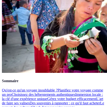
Sommaire
Qu'est-ce qu'un voyage inoubliable ?
Planifiez votre voyage comme
un pro
Choisissez des hébergements authentiques
Immersion locale :
la clé d'une expérience unique
Gérez votre budget efficacement
L'art
de faire ses valises
Des souvenirs à rapporter : ce qu'il faut acheter
Le