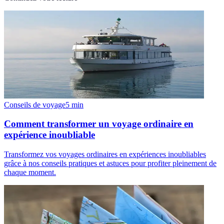
Conseils de voyage
5
min
Comment transformer un voyage ordinaire en
expérience inoubliable
Transformez vos voyages ordinaires en expériences inoubliables
grâce à nos conseils pratiques et astuces pour profiter pleinement de
chaque moment.