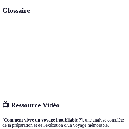
Glossaire
Terme
Définition
Voyage
Un voyage où l'on s'immerge pleinement dans la
authentique
culture locale et les modes de vie.
Budget de
Estimation des coûts liés à un voyage, incluant
voyage
transports, hébergements et activités.
Immersion
Expérience englobant la participation active aux
culturelle
pratiques et événements d'une culture différente.
📺 Ressource Vidéo
[Comment vivre un voyage inoubliable ?]
, une analyse complète
de la préparation et de l'exécution d'un voyage mémorable.