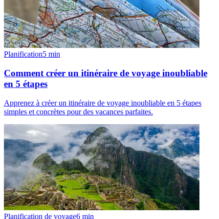
Planification
5
min
Comment créer un itinéraire de voyage inoubliable
en 5 étapes
Apprenez à créer un itinéraire de voyage inoubliable en 5 étapes
simples et concrètes pour des vacances parfaites.
Planification de voyage
6
min