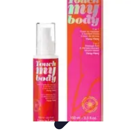
Voyage Inoubliable
Aventure
Planification
Destinations
Voyage et Écologie
Voyager seul
Voyage Inoubliable