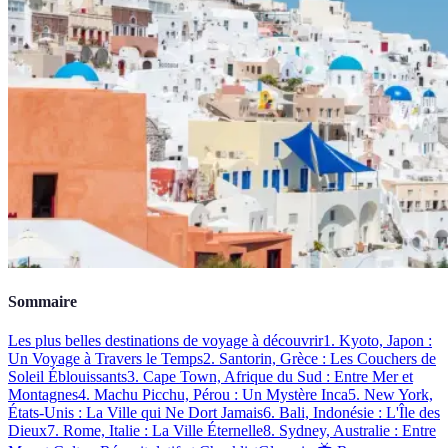
Sommaire
Les plus belles destinations de voyage à découvrir
1. Kyoto, Japon :
Un Voyage à Travers le Temps
2. Santorin, Grèce : Les Couchers de
Soleil Éblouissants
3. Cape Town, Afrique du Sud : Entre Mer et
Montagnes
4. Machu Picchu, Pérou : Un Mystère Inca
5. New York,
États-Unis : La Ville qui Ne Dort Jamais
6. Bali, Indonésie : L'Île des
Dieux
7. Rome, Italie : La Ville Éternelle
8. Sydney, Australie : Entre