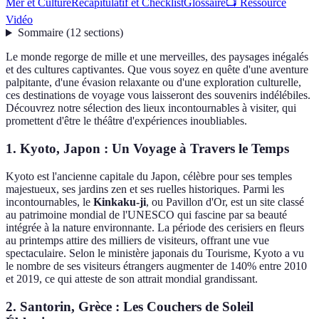
Mer et Culture
Récapitulatif et Checklist
Glossaire
📺 Ressource
Vidéo
Sommaire
(
12
sections
)
Le monde regorge de mille et une merveilles, des paysages inégalés
et des cultures captivantes. Que vous soyez en quête d'une aventure
palpitante, d'une évasion relaxante ou d'une exploration culturelle,
ces destinations de voyage vous laisseront des souvenirs indélébiles.
Découvrez notre sélection des lieux incontournables à visiter, qui
promettent d'être le théâtre d'expériences inoubliables.
1. Kyoto, Japon : Un Voyage à Travers le Temps
Kyoto est l'ancienne capitale du Japon, célèbre pour ses temples
majestueux, ses jardins zen et ses ruelles historiques. Parmi les
incontournables, le
Kinkaku-ji
, ou Pavillon d'Or, est un site classé
au patrimoine mondial de l'UNESCO qui fascine par sa beauté
intégrée à la nature environnante. La période des cerisiers en fleurs
au printemps attire des milliers de visiteurs, offrant une vue
spectaculaire. Selon le ministère japonais du Tourisme, Kyoto a vu
le nombre de ses visiteurs étrangers augmenter de 140% entre 2010
et 2019, ce qui atteste de son attrait mondial grandissant.
2. Santorin, Grèce : Les Couchers de Soleil