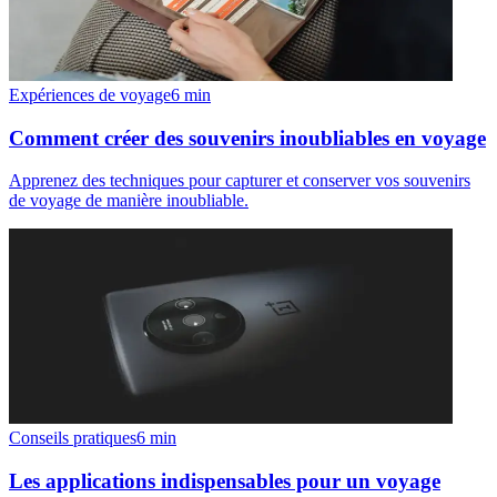
Expériences de voyage
6
min
Comment créer des souvenirs inoubliables en voyage
Apprenez des techniques pour capturer et conserver vos souvenirs
de voyage de manière inoubliable.
Conseils pratiques
6
min
Les applications indispensables pour un voyage