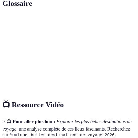
Glossaire
Terme
Définition
Tourisme
Pratique visant à réduire l'impact environnemental
durable
et culturel des voyages.
Patrimoine
Lieux de valeur universelle reconnue par
mondial
l'UNESCO.
Culture
Traditions, coutumes et modes de vie d'une
locale
communauté spécifique.
📺 Ressource Vidéo
>
📺 Pour aller plus loin :
Explorez les plus belles destinations de
voyage
, une analyse complète de ces lieux fascinants. Recherchez
sur YouTube :
.
belles destinations de voyage 2026