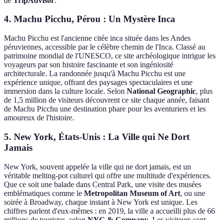
de
TripAdvisor
.
4. Machu Picchu, Pérou : Un Mystère Inca
Machu Picchu est l'ancienne citée inca située dans les Andes
péruviennes, accessible par le célèbre chemin de l'Inca. Classé au
patrimoine mondial de l'UNESCO, ce site archéologique intrigue les
voyageurs par son histoire fascinante et son ingéniosité
architecturale. La randonnée jusqu'à Machu Picchu est une
expérience unique, offrant des paysages spectaculaires et une
immersion dans la culture locale. Selon
National Geographic
, plus
de 1,5 million de visiteurs découvrent ce site chaque année, faisant
de Machu Picchu une destination phare pour les aventuriers et les
amoureux de l'histoire.
5. New York, États-Unis : La Ville qui Ne Dort
Jamais
New York, souvent appelée la ville qui ne dort jamais, est un
véritable melting-pot culturel qui offre une multitude d'expériences.
Que ce soit une balade dans Central Park, une visite des musées
emblématiques comme le
Metropolitan Museum of Art
, ou une
soirée à Broadway, chaque instant à New York est unique. Les
chiffres parlent d'eux-mêmes : en 2019, la ville a accueilli plus de 66
millions de touristes, selon
NYC & Company
. Les visiteurs sont