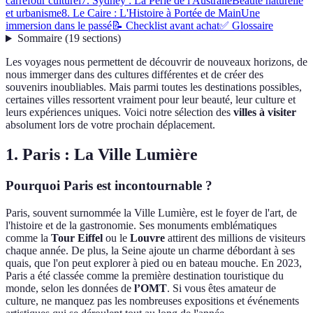
carrefour culturel
7. Sydney : La Perle de l'Australie
Beauté naturelle
et urbanisme
8. Le Caire : L'Histoire à Portée de Main
Une
immersion dans le passé
📝 Checklist avant achat
✅ Glossaire
Sommaire
(
19
sections
)
Les voyages nous permettent de découvrir de nouveaux horizons, de
nous immerger dans des cultures différentes et de créer des
souvenirs inoubliables. Mais parmi toutes les destinations possibles,
certaines villes ressortent vraiment pour leur beauté, leur culture et
leurs expériences uniques. Voici notre sélection des
villes à visiter
absolument lors de votre prochain déplacement.
1. Paris : La Ville Lumière
Pourquoi Paris est incontournable ?
Paris, souvent surnommée la Ville Lumière, est le foyer de l'art, de
l'histoire et de la gastronomie. Ses monuments emblématiques
comme la
Tour Eiffel
ou le
Louvre
attirent des millions de visiteurs
chaque année. De plus, la Seine ajoute un charme débordant à ses
quais, que l'on peut explorer à pied ou en bateau mouche. En 2023,
Paris a été classée comme la première destination touristique du
monde, selon les données de
l’OMT
. Si vous êtes amateur de
culture, ne manquez pas les nombreuses expositions et événements