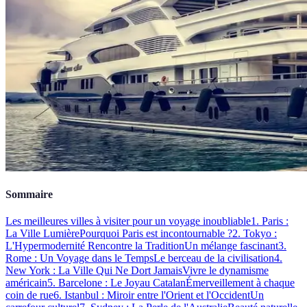
Sommaire
Les meilleures villes à visiter pour un voyage inoubliable
1. Paris :
La Ville Lumière
Pourquoi Paris est incontournable ?
2. Tokyo :
L'Hypermodernité Rencontre la Tradition
Un mélange fascinant
3.
Rome : Un Voyage dans le Temps
Le berceau de la civilisation
4.
New York : La Ville Qui Ne Dort Jamais
Vivre le dynamisme
américain
5. Barcelone : Le Joyau Catalan
Émerveillement à chaque
coin de rue
6. Istanbul : Miroir entre l'Orient et l'Occident
Un