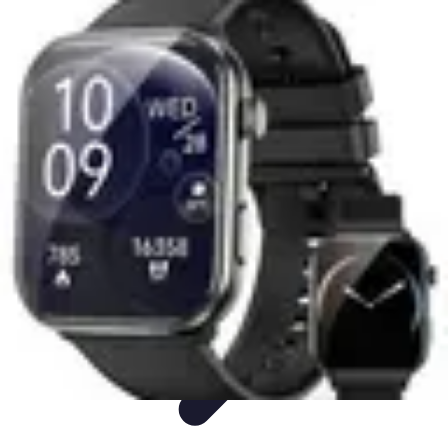
Voyage Inoubliable
Aventure
Planification
Destinations
Voyage et Écologie
Voyager seul
Voyage Inoubliable