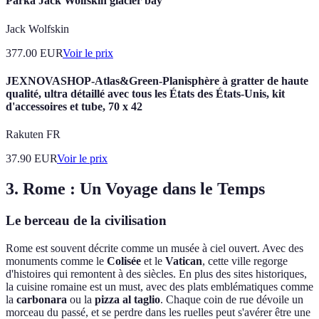
Parka Jack Wolfskin glacier bay
Jack Wolfskin
377.00
EUR
Voir le prix
JEXNOVASHOP-Atlas&Green-Planisphère à gratter de haute
qualité, ultra détaillé avec tous les États des États-Unis, kit
d'accessoires et tube, 70 x 42
Rakuten FR
37.90
EUR
Voir le prix
3. Rome : Un Voyage dans le Temps
Le berceau de la civilisation
Rome est souvent décrite comme un musée à ciel ouvert. Avec des
monuments comme le
Colisée
et le
Vatican
, cette ville regorge
d'histoires qui remontent à des siècles. En plus des sites historiques,
la cuisine romaine est un must, avec des plats emblématiques comme
la
carbonara
ou la
pizza al taglio
. Chaque coin de rue dévoile un
morceau du passé, et se perdre dans les ruelles peut s'avérer être une