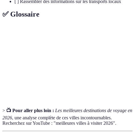
[ ] Rassembler des informations sur les transports locaux
✅ Glossaire
Terme
Définition
Lieu de voyage choisi pour explorer ou se
Destination
détendre.
Ensemble des pratiques, croyances et
Culture
manifestations d'un groupe.
Gastronomie
Art de préparer des mets.
>
📺 Pour aller plus loin :
Les meilleures destinations de voyage en
2026
, une analyse complète de ces villes incontournables.
Recherchez sur YouTube : "meilleures villes à visiter 2026".