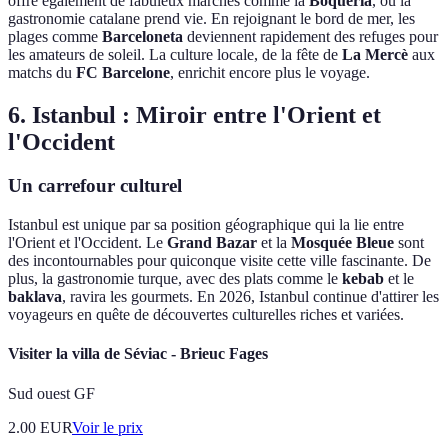
offre également de fabuleux marchés comme la
Boqueria
, où la
gastronomie catalane prend vie. En rejoignant le bord de mer, les
plages comme
Barceloneta
deviennent rapidement des refuges pour
les amateurs de soleil. La culture locale, de la fête de
La Mercè
aux
matchs du
FC Barcelone
, enrichit encore plus le voyage.
6. Istanbul : Miroir entre l'Orient et
l'Occident
Un carrefour culturel
Istanbul est unique par sa position géographique qui la lie entre
l'Orient et l'Occident. Le
Grand Bazar
et la
Mosquée Bleue
sont
des incontournables pour quiconque visite cette ville fascinante. De
plus, la gastronomie turque, avec des plats comme le
kebab
et le
baklava
, ravira les gourmets. En 2026, Istanbul continue d'attirer les
voyageurs en quête de découvertes culturelles riches et variées.
Visiter la villa de Séviac - Brieuc Fages
Sud ouest GF
2.00
EUR
Voir le prix