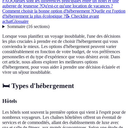
FAQ
Quelles sont les différences principales entre un hôtel et une
auberge de jeunesse ?
Qu'est-ce qu'une location de vacances ?
Comment choisir la bonne option d'hébergement ?
Quelle est l'option
d'hébergement la plus écologique ?
📝 Checklist avant
achat
Glossaire
Sommaire
(
16
sections
)
Lorsque vous planifiez un voyage inoubliable, l'une des décisions
les plus cruciales à prendre est de choisir l'hébergement qui vous
conviendra le mieux. Les options d'hébergement peuvent varier
considérablement en fonction de votre budget, de vos préférences
personnelles et du type d'expérience que vous désirez avoir. Dans
cet article, nous allons explorer les meilleures options
d'hébergement, pour vous aider à prendre une décision éclairée et
vivre un séjour inoubliable.
🛏️ Types d'hébergement
Hôtels
Les hôtels sont souvent la première option qui vient à l'esprit pour de
nombreux voyageurs. Les chaînes hôtelières offrent un éventail de
services et de commodités, allant des établissements de luxe avec
spa et salle de fitness, aux motels économiques. Selon une étude de