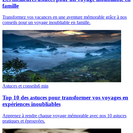
famille
Transformez vos vacances en une aventure mémorable grâce à nos
conseils pour un voyage inoubliable en famille.
Astuces et conseils
6
min
Top 10 des astuces pour transformer vos voyages en
expériences inoubliables
Apprenez à rendre chaque voyage mémorable avec nos 10 astuces
pratiques et éprouvées.