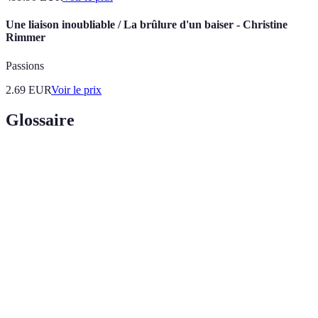
Une liaison inoubliable / La brûlure d'un baiser - Christine
Rimmer
Passions
2.69
EUR
Voir le prix
Glossaire
Terme
Définition
Combinaison de glamour et camping, offrant une
Glamping
expérience de camping confortable avec des
commodités modernes.
Auberge
Un établissement d'hébergement économique qui
de
propose des chambres partagées et des équipements
jeunesse
communs, favorisant l'interaction entre voyageurs.