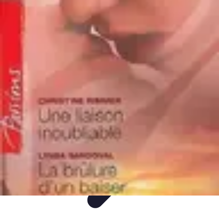
Voyage Inoubliable
Aventure
Planification
Destinations
Voyage et Écologie
Voyager seul
Voyage Inoubliable