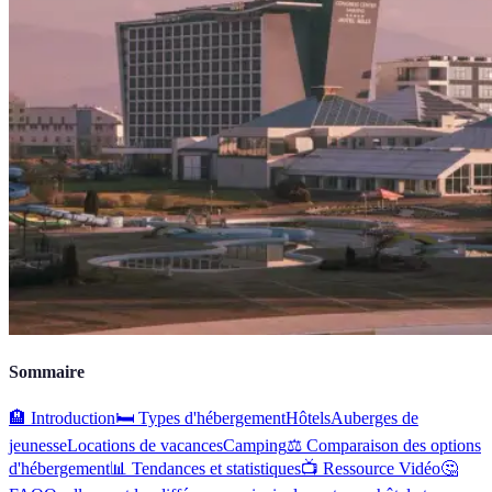
Sommaire
🏨 Introduction
🛏️ Types d'hébergement
Hôtels
Auberges de
jeunesse
Locations de vacances
Camping
⚖️ Comparaison des options
d'hébergement
📊 Tendances et statistiques
📺 Ressource Vidéo
🤔