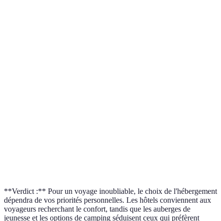
Prix
Élevé à moyen
Abordable
Variable
Confort
Élevé
Bas à moyen
Variable
Ambiance
Professionnelle
Communautaire
Familiale
Flexibilité
Faible
Élevée
Élevée
Services
Oui
Limités
Variable
inclus
Idéal pour
Voyage
Routards
Familles
...
d'affaires
**Verdict :** Pour un voyage inoubliable, le choix de l'hébergement
dépendra de vos priorités personnelles. Les hôtels conviennent aux
voyageurs recherchant le confort, tandis que les auberges de
jeunesse et les options de camping séduisent ceux qui préfèrent