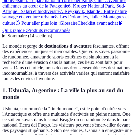
biodiversité
5. Le parc national Torres del Paine, Chili : Aventures
chiliennes au cœur de la Patagonie
6. Kruger National Park, Sud-
Afrique : Safari et biodiversité
7. Reykjavik, Islande : Entre nature
sauvage et aventure urbaine
8. Les Dolomites, Italie : Montagnes et
culture
📺 Pour aller plus loin :
Glossaire
Checklist avant achat
🧠
Quiz rapide :
Produits recommandés
Sommaire
(
14
sections
)
Le monde regorge de
destinations d'aventure
fascinantes, offrant
des expériences uniques et mémorables. Que vous soyez passionné
de randonnée, amateur de sports extrêmes ou simplement à la
recherche d'une évasion dans la nature, ces lieux sont faits pour
vous. Dans cet article, nous découvrirons ensemble ces destinations
incontournables, à travers des activités variées qui sauront satisfaire
toutes les envies d'aventure.
1. Ushuaïa, Argentine : La ville la plus au sud du
monde
Ushuaïa, surnommée la "fin du monde", est le point d'entrée vers
l'Antarctique et offre une multitude d'activités en pleine nature. Que
ce soit en kayak dans le canal Beagle ou en randonnée dans le parc
national Tierra del Fuego, les visiteurs peuvent s'émerveiller devant
des paysages stupéfiants. Selon des études, Ushuaïa a enregistré une