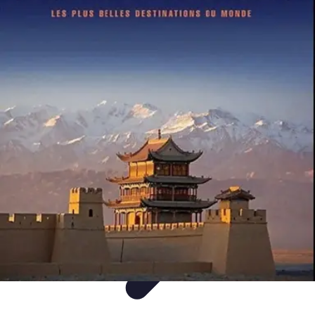
Voyage Inoubliable
Aventure
Planification
Destinations
Voyage et Écologie
Voyager seul
Voyage Inoubliable