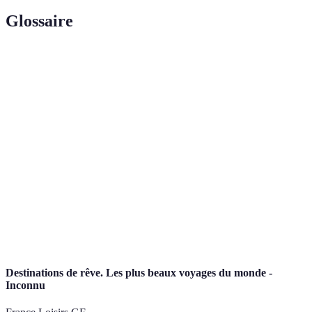
Glossaire
Terme
Définition
Expérience intense et souvent imprévisible,
Aventure
nécessitant des compétences ou un courage
particulier.
Randonnée de plusieurs jours dans des terrains
Trekking
montagneux ou sauvages.
Forme de tourisme qui met l'accent sur la
Ecotourisme
conservation de l'environnement et le bien-être des
populations locales.
Destinations de rêve. Les plus beaux voyages du monde -
Inconnu