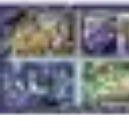
Voyage Inoubliable
Aventure
Planification
Destinations
Voyage et Écologie
Voyager seul
Voyage Inoubliable