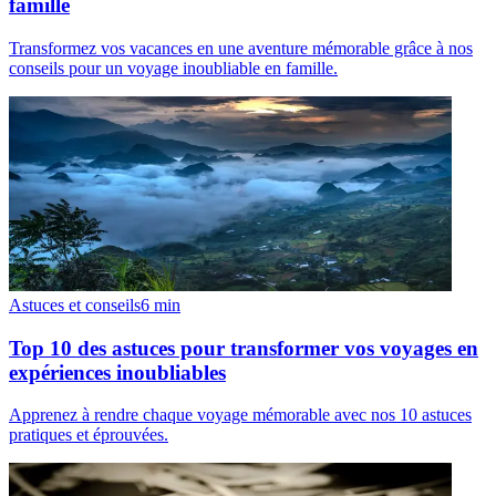
famille
Transformez vos vacances en une aventure mémorable grâce à nos
conseils pour un voyage inoubliable en famille.
Astuces et conseils
6
min
Top 10 des astuces pour transformer vos voyages en
expériences inoubliables
Apprenez à rendre chaque voyage mémorable avec nos 10 astuces
pratiques et éprouvées.