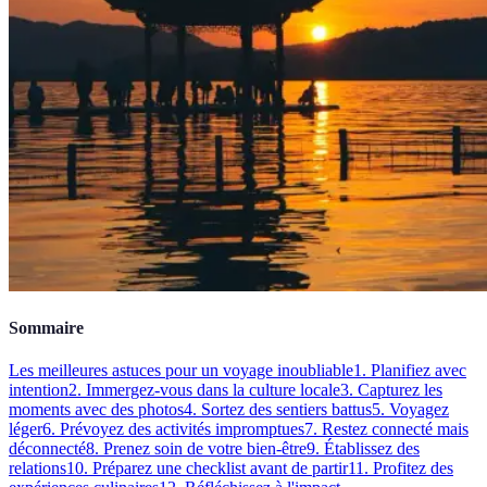
Sommaire
Les meilleures astuces pour un voyage inoubliable
1. Planifiez avec
intention
2. Immergez-vous dans la culture locale
3. Capturez les
moments avec des photos
4. Sortez des sentiers battus
5. Voyagez
léger
6. Prévoyez des activités impromptues
7. Restez connecté mais
déconnecté
8. Prenez soin de votre bien-être
9. Établissez des
relations
10. Préparez une checklist avant de partir
11. Profitez des