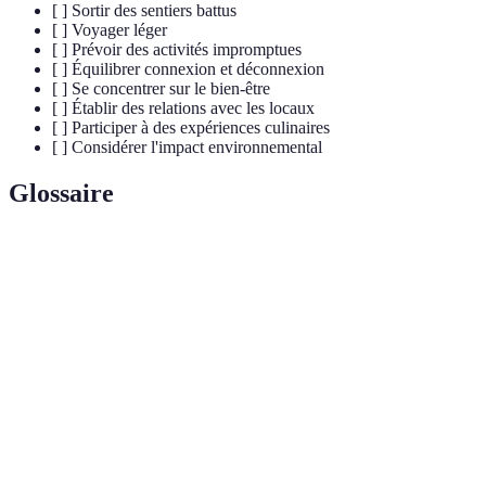
[ ] Sortir des sentiers battus
[ ] Voyager léger
[ ] Prévoir des activités impromptues
[ ] Équilibrer connexion et déconnexion
[ ] Se concentrer sur le bien-être
[ ] Établir des relations avec les locaux
[ ] Participer à des expériences culinaires
[ ] Considérer l'impact environnemental
Glossaire
Terme
Définition
Voyage
Concept de découverte culturelle sans déplacement
immobile
physique.
Pratique de tourisme respectueuse de
Écotourisme
l'environnement et des lieux visités.
Relatif à la cuisine ou à la préparation des
Culinaire
aliments.