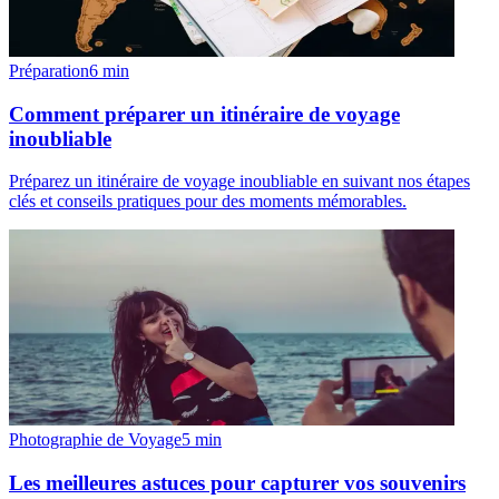
Préparation
6
min
Comment préparer un itinéraire de voyage
inoubliable
Préparez un itinéraire de voyage inoubliable en suivant nos étapes
clés et conseils pratiques pour des moments mémorables.
Photographie de Voyage
5
min
Les meilleures astuces pour capturer vos souvenirs