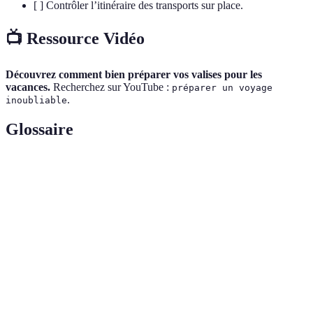
[ ] Contrôler l’itinéraire des transports sur place.
📺 Ressource Vidéo
Découvrez comment bien préparer vos valises pour les
vacances.
Recherchez sur YouTube :
préparer un voyage
.
inoubliable
Glossaire
Terme
Définition
Destination
Lieu où l’on se rend en voyage.
Itinéraire
Plan détaillé de votre parcours.
Budget
Montant global alloué à un voyage.