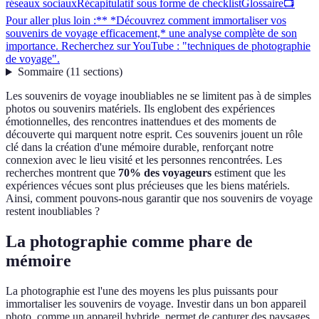
réseaux sociaux
Récapitulatif sous forme de checklist
Glossaire
📺
Pour aller plus loin :** *Découvrez comment immortaliser vos
souvenirs de voyage efficacement,* une analyse complète de son
importance. Recherchez sur YouTube : "techniques de photographie
de voyage".
Sommaire
(
11
sections
)
Les souvenirs de voyage inoubliables ne se limitent pas à de simples
photos ou souvenirs matériels. Ils englobent des expériences
émotionnelles, des rencontres inattendues et des moments de
découverte qui marquent notre esprit. Ces souvenirs jouent un rôle
clé dans la création d'une mémoire durable, renforçant notre
connexion avec le lieu visité et les personnes rencontrées. Les
recherches montrent que
70% des voyageurs
estiment que les
expériences vécues sont plus précieuses que les biens matériels.
Ainsi, comment pouvons-nous garantir que nos souvenirs de voyage
restent inoubliables ?
La photographie comme phare de
mémoire
La photographie est l'une des moyens les plus puissants pour
immortaliser les souvenirs de voyage. Investir dans un bon appareil
photo, comme un appareil hybride, permet de capturer des paysages