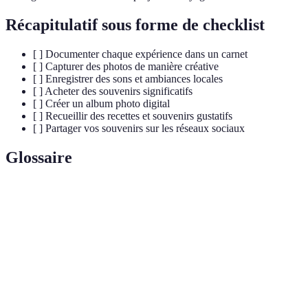
Récapitulatif sous forme de checklist
[ ] Documenter chaque expérience dans un carnet
[ ] Capturer des photos de manière créative
[ ] Enregistrer des sons et ambiances locales
[ ] Acheter des souvenirs significatifs
[ ] Créer un album photo digital
[ ] Recueillir des recettes et souvenirs gustatifs
[ ] Partager vos souvenirs sur les réseaux sociaux
Glossaire
Terme
Définition
Objets physiques rapportés d'un voyage, comme des
Souvenirs
vêtements ou des artisanats, qui rappellent des
matériels
expériences vécues.
Un carnet personnel où sont consignées des
Journal
réflexions, émotions et expériences vécues pendant un