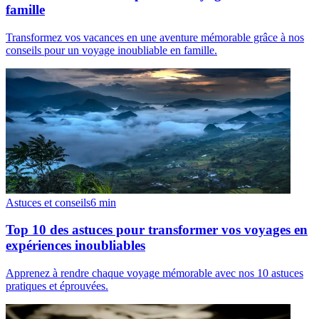
famille
Transformez vos vacances en une aventure mémorable grâce à nos
conseils pour un voyage inoubliable en famille.
Astuces et conseils
6
min
Top 10 des astuces pour transformer vos voyages en
expériences inoubliables
Apprenez à rendre chaque voyage mémorable avec nos 10 astuces
pratiques et éprouvées.