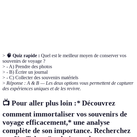
de voyage
voyage.
Photo
Une compilation numérique de photos et souvenirs
album
d'un voyage, souvent partagée en ligne.
digital
>
🧠 Quiz rapide :
Quel est le meilleur moyen de conserver vos
souvenirs de voyage ?
> - A) Prendre des photos
> - B) Écrire un journal
> - C) Collecter des souvenirs matériels
>
Réponse : A & B — Les deux options vous permettent de capturer
des expériences uniques et de les revivre.
📺 Pour aller plus loin :
*
Découvrez
comment immortaliser vos souvenirs de
voyage efficacement,* une analyse
complète de son importance. Recherchez