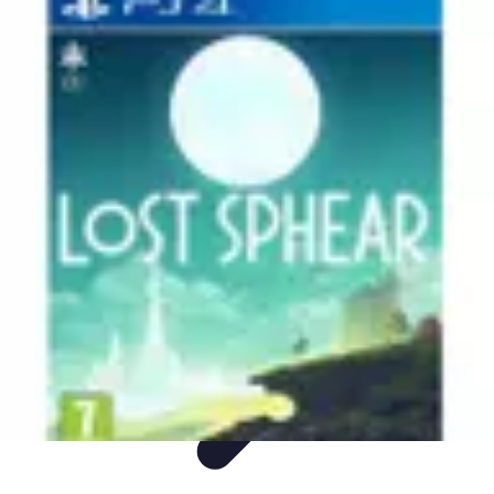
Voyage Inoubliable
Aventure
Planification
Destinations
Voyage et Écologie
Voyager seul
Voyage Inoubliable