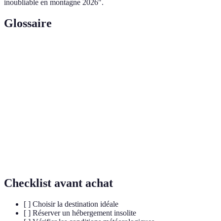
inoubliable en montagne 2026".
Glossaire
Terme
Définition
Pratique de tourisme qui privilégie le respect de
Éco-tourisme
l'environnement et des communautés locales.
Randonnée sur de longues distances, souvent dans
Trekking
des terrains difficiles.
Observatoire
Lieu où l'on pratique l'observation des astres et
astronomique
phénomènes astronomiques.
Checklist avant achat
[ ] Choisir la destination idéale
[ ] Réserver un hébergement insolite