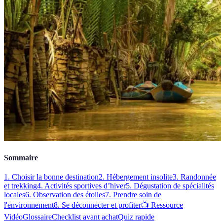
Sommaire
1. Choisir la bonne destination
2. Hébergement insolite
3. Randonnée
et trekking
4. Activités sportives d’hiver
5. Dégustation de spécialités
locales
6. Observation des étoiles
7. Prendre soin de
l'environnement
8. Se déconnecter et profiter
📺 Ressource
Vidéo
Glossaire
Checklist avant achat
Quiz rapide