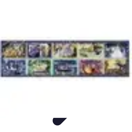
Voyage Inoubliable
Aventure
Planification
Destinations
Voyage et Écologie
Voyager seul
Voyage Inoubliable