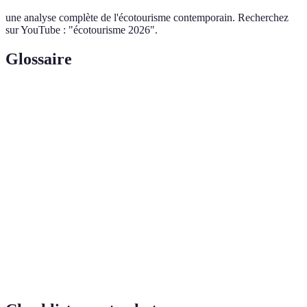
une analyse complète de l'écotourisme contemporain. Recherchez
sur YouTube : "écotourisme 2026".
Glossaire
Terme
Définition
Forme de tourisme responsable qui encourage la
Écotourisme
conservation de l'environnement et des cultures
locales.
Variété des formes de vie sur terre, essentielle pour
Biodiversité
le bon fonctionnement des écosystèmes.
Hébergement respectueux de l'environnement,
Ecolodge
construit en utilisant des pratiques durables et
visant à minimiser l'impact sur l'écosystème.