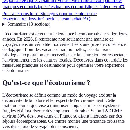
responsable
Étape 3 : Planifier vos activités
Tableau comparatif des
pratiques écotouristiques
Destinations écotouristiques à découvrir
📺
Pour aller plus loin : Strategies pour un écotourisme
respectueux,
Glossaire
Checklist avant achat
FAQ
Sommaire
(
13
sections
)
L'écotourisme est devenu une tendance incontournable ces dernières
années. En 2026, il représente non seulement une manière de
voyager, mais un véritable mouvement vers une prise de conscience
écologique. Loin des vacances traditionnelles, l'écotourisme
privilégie l'exploration des merveilles de la nature tout en respectant
l'environnement et les cultures locales. Découvrez dans cet article les
meilleures pratiques et destinations pour optimiser votre expérience
d'écotourisme.
Qu'est-ce que l'écotourisme ?
L'écotourisme se définit comme un mode de voyage axé sur la
découverte de la nature et le respect de l'environnement. Cette
pratique touristique vise à minimiser l'impact sur les écosystèmes
fragiles et à favoriser le développement durable. Selon
l'ADEME
,
environ 30% des voyageurs en France se disent intéressés par des
séjours écoresponsables. Ce chiffre montre une tendance croissante
vers des choix de voyage plus conscients.