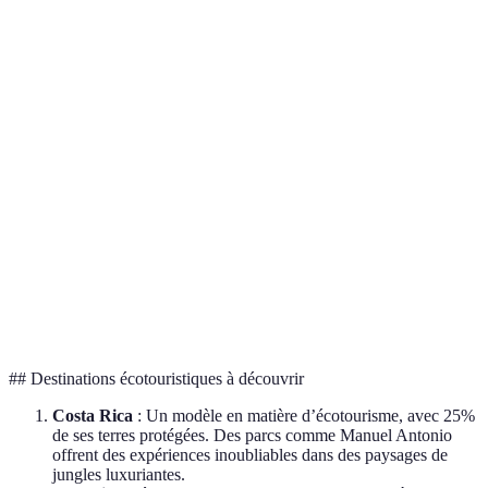
Critère
Écotourisme traditionnel
Tourisme de masse
Impact
Faible
Élevé
environnemental
Soutien à
l'économie
Élevé
Faible
locale
Interaction avec
Direct
Indirect
le milieu naturel
Conservation de
Prioritaire
Secondaire
la biodiversité
## Destinations écotouristiques à découvrir
Costa Rica
: Un modèle en matière d’écotourisme, avec 25%
de ses terres protégées. Des parcs comme Manuel Antonio
offrent des expériences inoubliables dans des paysages de
jungles luxuriantes.