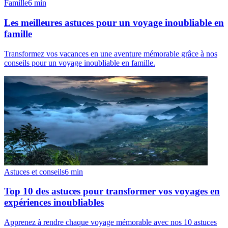
Famille
6
min
Les meilleures astuces pour un voyage inoubliable en
famille
Transformez vos vacances en une aventure mémorable grâce à nos
conseils pour un voyage inoubliable en famille.
Astuces et conseils
6
min
Top 10 des astuces pour transformer vos voyages en
expériences inoubliables
Apprenez à rendre chaque voyage mémorable avec nos 10 astuces