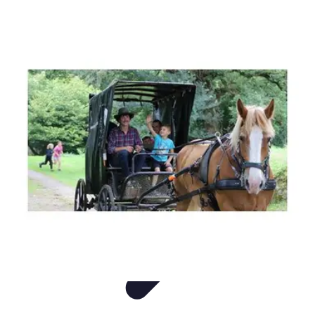
Voyage Inoubliable
Aventure
Planification
Destinations
Voyage et Écologie
Voyager seul
Voyage Inoubliable