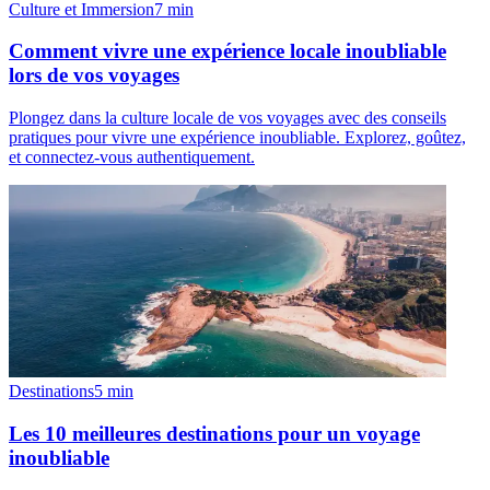
Culture et Immersion
7
min
Comment vivre une expérience locale inoubliable
lors de vos voyages
Plongez dans la culture locale de vos voyages avec des conseils
pratiques pour vivre une expérience inoubliable. Explorez, goûtez,
et connectez-vous authentiquement.
Destinations
5
min
Les 10 meilleures destinations pour un voyage
inoubliable