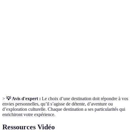
Terme
Définition
Lieu auquel l'on se rend pour passer des vacances ou
Destination
un voyage.
Pratiques de voyage qui minimisent l'impact sur
Tourisme
l'environnement et soutiennent les économies
durable
locales.
Phénomènes lumineux naturels visibles près des
Aurores
pôles, causés par l'interaction des particules solaires
Boréales
avec l'atmosphère terrestre.
>
💡 Avis d'expert :
Le choix d’une destination doit répondre à vos
envies personnelles, qu’il s’agisse de détente, d’aventure ou
d’exploration culturelle. Chaque destination a ses particularités qui
enrichiront votre expérience.
Ressources Vidéo