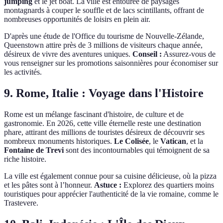
jumping
et le jet boat. La ville est entourée de paysages
montagnards à couper le souffle et de lacs scintillants, offrant de
nombreuses opportunités de loisirs en plein air.
D'après une étude de l'Office du tourisme de Nouvelle-Zélande,
Queenstown attire près de 3 millions de visiteurs chaque année,
désireux de vivre des aventures uniques.
Conseil :
Assurez-vous de
vous renseigner sur les promotions saisonnières pour économiser sur
les activités.
9. Rome, Italie : Voyage dans l'Histoire
Rome est un mélange fascinant d'histoire, de culture et de
gastronomie. En 2026, cette ville éternelle reste une destination
phare, attirant des millions de touristes désireux de découvrir ses
nombreux monuments historiques.
Le Colisée
, le
Vatican
, et la
Fontaine de Trevi
sont des incontournables qui témoignent de sa
riche histoire.
La ville est également connue pour sa cuisine délicieuse, où la pizza
et les pâtes sont à l’honneur.
Astuce :
Explorez des quartiers moins
touristiques pour apprécier l'authenticité de la vie romaine, comme le
Trastevere.