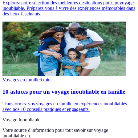
Explorez notre sélection des meilleures destinations pour un voyage
inoubliable. Préparez-vous à vivre des expériences mémorables dans
des lieux fascinants.
Voyages en famille
6
min
10 astuces pour un voyage inoubliable en famille
Transformez vos voyages en famille en expériences inoubliables
avec nos 10 conseils pratiques et engageants.
Voyage Inoubliable
Votre source d'information pour tout savoir sur
voyage
inoubliable.ch
.