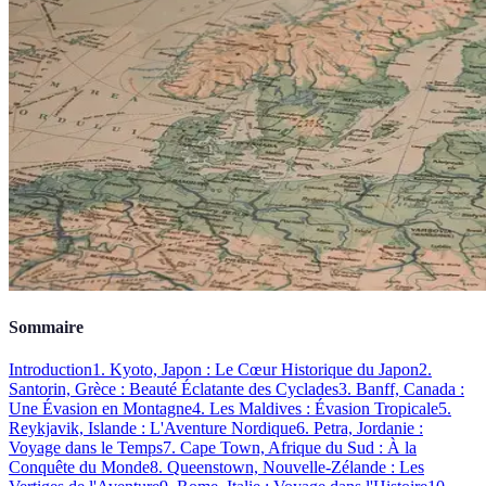
Sommaire
Introduction
1. Kyoto, Japon : Le Cœur Historique du Japon
2.
Santorin, Grèce : Beauté Éclatante des Cyclades
3. Banff, Canada :
Une Évasion en Montagne
4. Les Maldives : Évasion Tropicale
5.
Reykjavik, Islande : L'Aventure Nordique
6. Petra, Jordanie :
Voyage dans le Temps
7. Cape Town, Afrique du Sud : À la
Conquête du Monde
8. Queenstown, Nouvelle-Zélande : Les