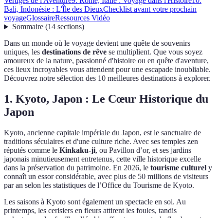
Vertiges de l'Aventure
9. Rome, Italie : Voyage dans l'Histoire
10.
Bali, Indonésie : L'Île des Dieux
Checklist avant votre prochain
voyage
Glossaire
Ressources Vidéo
Sommaire
(
14
sections
)
Dans un monde où le voyage devient une quête de souvenirs
uniques, les
destinations de rêve
se multiplient. Que vous soyez
amoureux de la nature, passionné d'histoire ou en quête d'aventure,
ces lieux incroyables vous attendent pour une escapade inoubliable.
Découvrez notre sélection des 10 meilleures destinations à explorer.
1. Kyoto, Japon : Le Cœur Historique du
Japon
Kyoto, ancienne capitale impériale du Japon, est le sanctuaire de
traditions séculaires et d'une culture riche. Avec ses temples zen
réputés comme le
Kinkaku-ji
, ou Pavillon d’or, et ses jardins
japonais minutieusement entretenus, cette ville historique excelle
dans la préservation du patrimoine. En 2026, le
tourisme culturel
y
connaît un essor considérable, avec plus de 50 millions de visiteurs
par an selon les statistiques de l’Office du Tourisme de Kyoto.
Les saisons à Kyoto sont également un spectacle en soi. Au
printemps, les cerisiers en fleurs attirent les foules, tandis