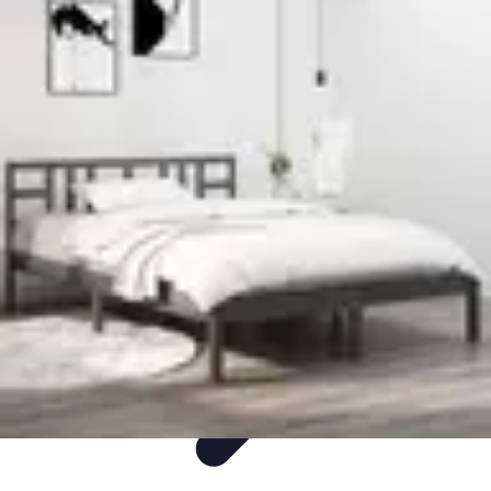
Voyage Inoubliable
Aventure
Planification
Destinations
Voyage et Écologie
Voyager seul
Voyage Inoubliable