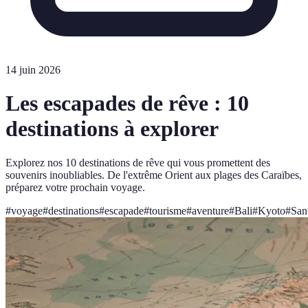
14 juin 2026
Les escapades de rêve : 10
destinations à explorer
Explorez nos 10 destinations de rêve qui vous promettent des
souvenirs inoubliables. De l'extrême Orient aux plages des Caraïbes,
préparez votre prochain voyage.
#
voyage
#
destinations
#
escapade
#
tourisme
#
aventure
#
Bali
#
Kyoto
#
San