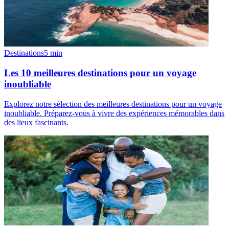
Destinations
5
min
Les 10 meilleures destinations pour un voyage
inoubliable
Explorez notre sélection des meilleures destinations pour un voyage
inoubliable. Préparez-vous à vivre des expériences mémorables dans
des lieux fascinants.