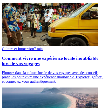
Culture et Immersion
7
min
Comment vivre une expérience locale inoubliable
lors de vos voyages
Plongez dans la culture locale de vos voyages avec des conseils
pratiques pour vivre une expérience inoubliable. Explorez, goûtez,
et connectez-vous authentiquement.