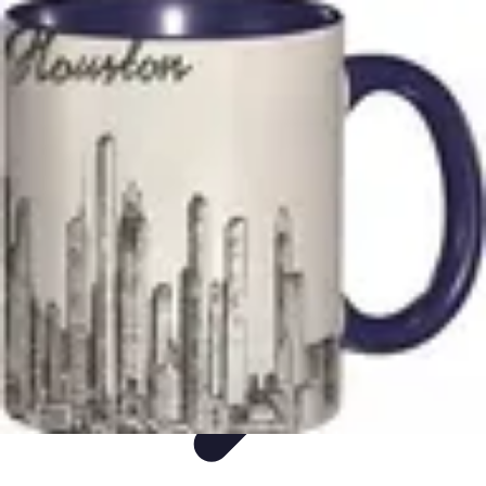
Voyage Inoubliable
Aventure
Planification
Destinations
Voyage et Écologie
Voyager seul
Voyage Inoubliable