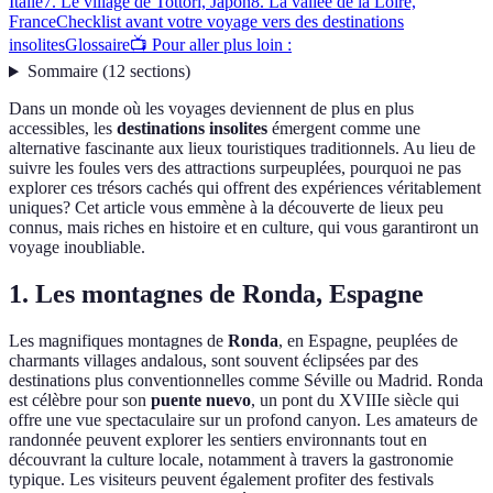
Italie
7. Le village de Tottori, Japon
8. La vallée de la Loire,
France
Checklist avant votre voyage vers des destinations
insolites
Glossaire
📺 Pour aller plus loin :
Sommaire
(
12
sections
)
Dans un monde où les voyages deviennent de plus en plus
accessibles, les
destinations insolites
émergent comme une
alternative fascinante aux lieux touristiques traditionnels. Au lieu de
suivre les foules vers des attractions surpeuplées, pourquoi ne pas
explorer ces trésors cachés qui offrent des expériences véritablement
uniques? Cet article vous emmène à la découverte de lieux peu
connus, mais riches en histoire et en culture, qui vous garantiront un
voyage inoubliable.
1. Les montagnes de Ronda, Espagne
Les magnifiques montagnes de
Ronda
, en Espagne, peuplées de
charmants villages andalous, sont souvent éclipsées par des
destinations plus conventionnelles comme Séville ou Madrid. Ronda
est célèbre pour son
puente nuevo
, un pont du XVIIIe siècle qui
offre une vue spectaculaire sur un profond canyon. Les amateurs de
randonnée peuvent explorer les sentiers environnants tout en
découvrant la culture locale, notamment à travers la gastronomie
typique. Les visiteurs peuvent également profiter des festivals