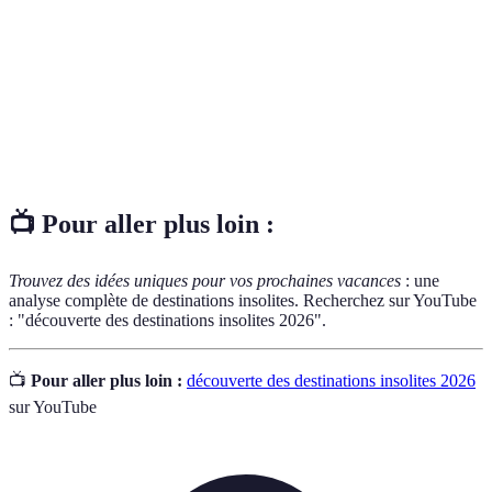
Italie.
Variété et variété d'espèces vivantes présentes dans
Biodiversité
un environnement donné.
Patrimoine
Lieux d'importance culturelle ou naturelle protégés
mondial
par l'UNESCO.
📺 Pour aller plus loin :
Trouvez des idées uniques pour vos prochaines vacances
: une
analyse complète de destinations insolites. Recherchez sur YouTube
: "découverte des destinations insolites 2026".
📺
Pour aller plus loin :
découverte des destinations insolites 2026
sur YouTube