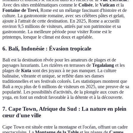
Avec des sites emblématiques comme le
Colisée
, le
Vatican
et la
Fontaine de Trevi
, Rome est un mélange fascinant d'histoire et de
culture. La gastronomie romaine, avec ses célèbres pâtes et gelati,
ajoute à l'attrait de cette destination. En 2025, Rome a accueilli
environ 9,5 millions de visiteurs, attirés par son patrimoine et sa
gastronomie. La meilleure période pour visiter Rome est le
printemps, lorsque le climat est doux et agréable.
6. Bali, Indonésie : Évasion tropicale
Bali est la destination rêvée pour les amateurs de plages et de
paysages luxuriants. Les rizières en terrasses de
Tegalalang
et les
plages de
Kuta
sont des joyaux à ne pas manquer. La culture
balinaise, vibrante et unique, se reflète dans ses danses
traditionnelles et ses festivals colorés. Les statistiques montrent que
Bali a reçu plus de 6 millions de visiteurs en 2025, une preuve de sa
popularité. Les possibilités d'activités, de la plongée aux cours de
yoga, en font un endroit favorable à la détente et à la découverte.
7. Cape Town, Afrique du Sud : La nature en plein
cœur d'une ville
Cape Town est située entre la montagne et l'océan, offrant un cadre
spectaculaire. La
Montagne de la Table
et les plages de
Camps