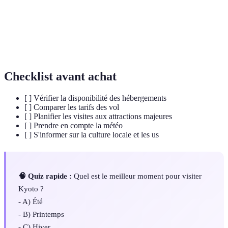
Patrimoine
Sites dignes d'être préservés pour les générations
mondial
futures selon l'UNESCO.
Véhicules
véhicules utilisés pour le voyage et le camp, souvent
de loisirs
sur routes ou en terrain varié.
Checklist avant achat
[ ] Vérifier la disponibilité des hébergements
[ ] Comparer les tarifs des vol
[ ] Planifier les visites aux attractions majeures
[ ] Prendre en compte la météo
[ ] S'informer sur la culture locale et les us
🧠 Quiz rapide :
Quel est le meilleur moment pour visiter
Kyoto ?
- A) Été
- B) Printemps
- C) Hiver