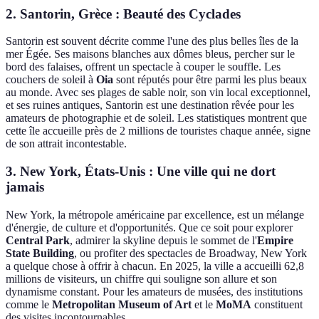
2. Santorin, Grèce : Beauté des Cyclades
Santorin est souvent décrite comme l'une des plus belles îles de la
mer Égée. Ses maisons blanches aux dômes bleus, percher sur le
bord des falaises, offrent un spectacle à couper le souffle. Les
couchers de soleil à
Oia
sont réputés pour être parmi les plus beaux
au monde. Avec ses plages de sable noir, son vin local exceptionnel,
et ses ruines antiques, Santorin est une destination rêvée pour les
amateurs de photographie et de soleil. Les statistiques montrent que
cette île accueille près de 2 millions de touristes chaque année, signe
de son attrait incontestable.
3. New York, États-Unis : Une ville qui ne dort
jamais
New York, la métropole américaine par excellence, est un mélange
d'énergie, de culture et d'opportunités. Que ce soit pour explorer
Central Park
, admirer la skyline depuis le sommet de l'
Empire
State Building
, ou profiter des spectacles de Broadway, New York
a quelque chose à offrir à chacun. En 2025, la ville a accueilli 62,8
millions de visiteurs, un chiffre qui souligne son allure et son
dynamisme constant. Pour les amateurs de musées, des institutions
comme le
Metropolitan Museum of Art
et le
MoMA
constituent
des visites incontournables.