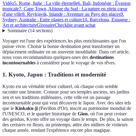
Vidéo
5. Rome, Italie : La ville éternelle
6. Bali, Indonésie : Évasion
tropicale
7. Cape Town, Afrique du Sud : La nature en plein cœur
d'une ville
8. Reykjavik, Islande : Aventure au Pays des glaces
9.
Sydney, Australie : Entre plages et culture
10. Barcelona, Espagne :
Art et architecture
Glossaire
Checklist avant achat
Sommaire
(
14
sections
)
Voyager est l'une des expériences les plus enrichissantes que l'on
puisse vivre. Choisir la bonne destination peut transformer un
déplacement ordinaire en un souvenir inoubliable. Dans cet article,
nous vous recommandons quelques-unes des
destinations
incontournables
à considérer pour le voyage de vos rêves.
1. Kyoto, Japon : Traditions et modernité
Kyoto est un véritable trésor culturel, où chaque coin semble
raconter une histoire. Connue pour ses temples anciens, ses jardins
zen et ses traditions millénaires, cette ville est un passage
incontournable pour qui veut découvrir le Japon. Avec des sites tels
que le
Kinkaku-ji
(Pavillon d'Or), inscrit au patrimoine mondial de
l'UNESCO, et le quartier historique de
Gion
, où l'on peut croiser
des geishas, Kyoto offre un voyage dans le temps. De plus, la saison
des cerisiers en fleurs, au printemps, attire des milliers de visiteurs
chaque année, rendant l'expérience encore plus magique.