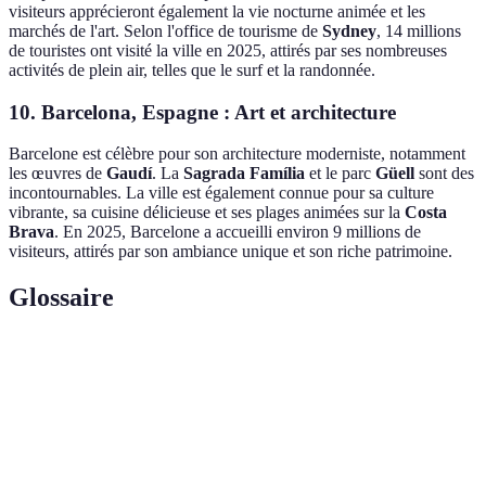
visiteurs apprécieront également la vie nocturne animée et les
marchés de l'art. Selon l'office de tourisme de
Sydney
, 14 millions
de touristes ont visité la ville en 2025, attirés par ses nombreuses
activités de plein air, telles que le surf et la randonnée.
10. Barcelona, Espagne : Art et architecture
Barcelone est célèbre pour son architecture moderniste, notamment
les œuvres de
Gaudí
. La
Sagrada Família
et le parc
Güell
sont des
incontournables. La ville est également connue pour sa culture
vibrante, sa cuisine délicieuse et ses plages animées sur la
Costa
Brava
. En 2025, Barcelone a accueilli environ 9 millions de
visiteurs, attirés par son ambiance unique et son riche patrimoine.
Glossaire
Terme
Définition
Tourisme
Mode de voyage respectueux de l'environnement et
durable
des cultures locales.