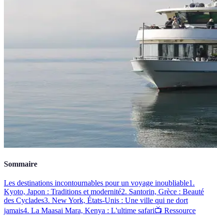
Sommaire
Les destinations incontournables pour un voyage inoubliable
1.
Kyoto, Japon : Traditions et modernité
2. Santorin, Grèce : Beauté
des Cyclades
3. New York, États-Unis : Une ville qui ne dort
jamais
4. La Maasai Mara, Kenya : L'ultime safari
📺 Ressource