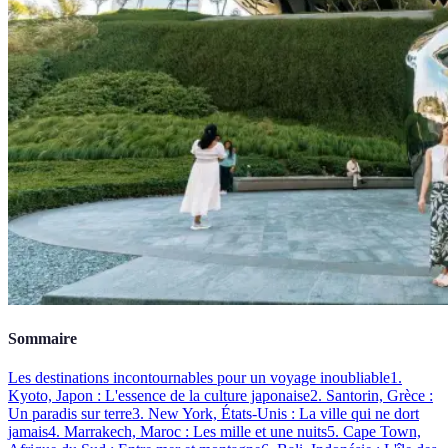
Sommaire
Les destinations incontournables pour un voyage inoubliable
1.
Kyoto, Japon : L'essence de la culture japonaise
2. Santorin, Grèce :
Un paradis sur terre
3. New York, États-Unis : La ville qui ne dort
jamais
4. Marrakech, Maroc : Les mille et une nuits
5. Cape Town,