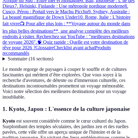
Afrique du Sud : Entre mer et montagne
6. Bali, Indonésie : L'île des
Dieux
7. Helsinki, Finlande : Une métropole nordique moderne
8.
Cusco, Pérou : Portail vers le Machu Picchu
9. Sydney, Australie :
La beauté magnifique de Down Under
10. Rome, Italie : L'histoire
fait vivre
📺 Pour aller plus loin : **Voyage autour du monde dans
les plus belles destinations**, une analyse complète des meilleurs
endroits à visiter. Recherchez sur YouTube : "meilleures destinations
de voyage 2026".
🧠 Quiz rapide : Quelle est votre destination de
rêve pour 2026 ?
Glossaire
Checklist avant achat
Produits
recommandés
Sommaire
(
16
sections
)
Le monde regorge de paysages à couper le souffle et de cultures
fascinantes qui méritent d’être explorées. Que vous soyez à la
recherche d'aventures, de détente ou d'immersion culturelle, ces
destinations incontournables promettent un voyage mémorable.
Voici notre sélection des meilleures destinations pour un voyage
inoubliable.
1. Kyoto, Japon : L'essence de la culture japonaise
Kyoto
est souvent considérée comme le cœur culturel du Japon.
Surplombant des temples séculaires, des jardins zen et des ruelles
pavées, cette ville offre un aperçu unique de l'histoire et de la
tradition japonaise. En visitant des lieux emblématiques comme le