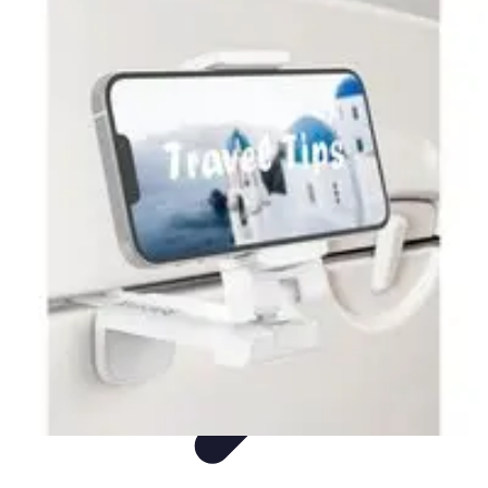
Voyage Inoubliable
Aventure
Planification
Destinations
Voyage et Écologie
Voyager seul
Voyage Inoubliable