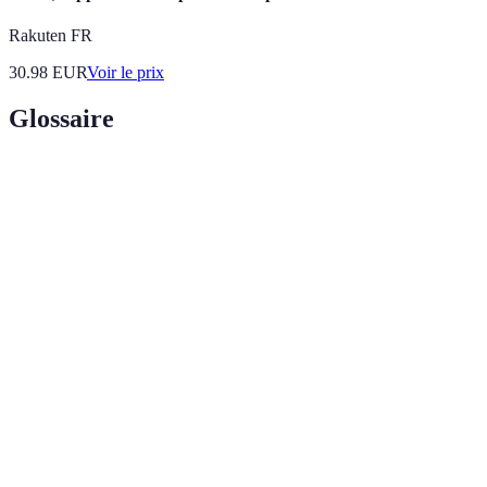
Rakuten FR
30.98
EUR
Voir le prix
Glossaire
Terme
Définition
Forme de tourisme responsable, minimisant l'impact
Tourisme
sur l'environnement et soutenant les communautés
durable
locales.
Ensemble des pratiques, des croyances et des
Culture
expressions artistiques d'une communauté
locale
spécifique.
Patrimoine
Sites ou monuments que l'UNESCO reconnaît pour
mondial
leur valeur universelle exceptionnelle.