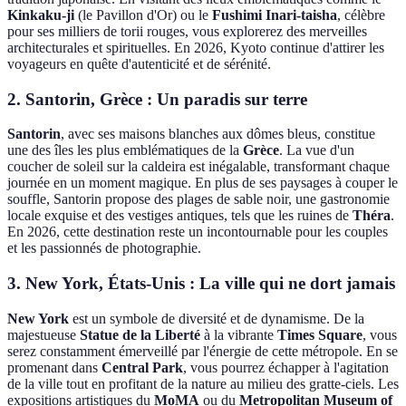
Kinkaku-ji
(le Pavillon d'Or) ou le
Fushimi Inari-taisha
, célèbre
pour ses milliers de torii rouges, vous explorerez des merveilles
architecturales et spirituelles. En 2026, Kyoto continue d'attirer les
voyageurs en quête d'autenticité et de sérénité.
2. Santorin, Grèce : Un paradis sur terre
Santorin
, avec ses maisons blanches aux dômes bleus, constitue
une des îles les plus emblématiques de la
Grèce
. La vue d'un
coucher de soleil sur la caldeira est inégalable, transformant chaque
journée en un moment magique. En plus de ses paysages à couper le
souffle, Santorin propose des plages de sable noir, une gastronomie
locale exquise et des vestiges antiques, tels que les ruines de
Théra
.
En 2026, cette destination reste un incontournable pour les couples
et les passionnés de photographie.
3. New York, États-Unis : La ville qui ne dort jamais
New York
est un symbole de diversité et de dynamisme. De la
majestueuse
Statue de la Liberté
à la vibrante
Times Square
, vous
serez constamment émerveillé par l'énergie de cette métropole. En se
promenant dans
Central Park
, vous pourrez échapper à l'agitation
de la ville tout en profitant de la nature au milieu des gratte-ciels. Les
expositions artistiques du
MoMA
ou du
Metropolitan Museum of