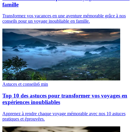
famille
Transformez vos vacances en une aventure mémorable grâce à nos
conseils pour un voyage inoubliable en famille.
Astuces et conseils
6
min
Top 10 des astuces pour transformer vos voyages en
expériences inoubliables
Apprenez à rendre chaque voyage mémorable avec nos 10 astuces
pratiques et éprouvées.