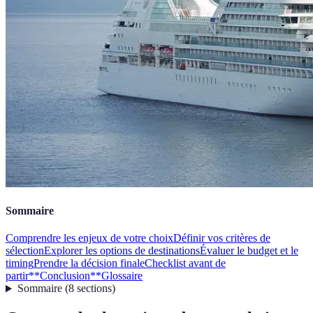
Sommaire
Comprendre les enjeux de votre choix
Définir vos critères de
sélection
Explorer les options de destinations
Évaluer le budget et le
timing
Prendre la décision finale
Checklist avant de
partir
**Conclusion**
Glossaire
Sommaire
(
8
sections
)