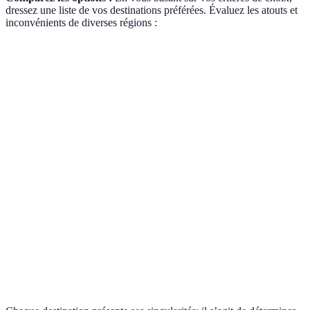
dressez une liste de vos destinations préférées. Évaluez les atouts et
inconvénients de diverses régions :
Destination
Atouts
Inconvénients
Verdict
Culture riche,
Tourisme de
Idéale hors
Bali
plages
masse possible
saison
magnifiques
À visiter
Nouvelle-
Paysages
Distance de
au moins
Zélande
époustouflants
l’Europe
une fois
Pour les
Durabilité,
amoureux
Suède
nature
Coût élevé
de la
préservée
nature