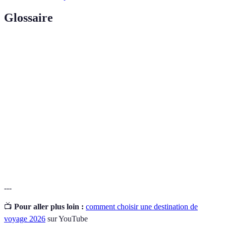
Glossaire
Terme
Définition
Tourisme
Pratique de voyager de manière à minimiser
durable
l'impact environnemental
Matrice de
Outil permettant de visualiser les critères pour
décision
choisir une option
Culture
Ensemble des traditions, arts et modes de vie d'une
locale
région
---
📺
Pour aller plus loin :
comment choisir une destination de
voyage 2026
sur YouTube