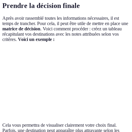
Prendre la décision finale
Après avoir rassemblé toutes les informations nécessaires, il est
temps de trancher. Pour cela, il peut être utile de mettre en place une
matrice de décision
. Voici comment procéder : créez un tableau
récapitulant vos destinations avec les notes attribuées selon vos
critères.
Voici un exemple :
Destination
Accessibilité
Budget
Appréciation globale
Bali
8/10
7/10
9/10
Nouvelle-
6/10
5/10
10/10
Zélande
Suède
7/10
4/10
8/10
Cela vous permettra de visualiser clairement votre choix final.
Parfois, une destination peut apparaître plus attrayante selon les