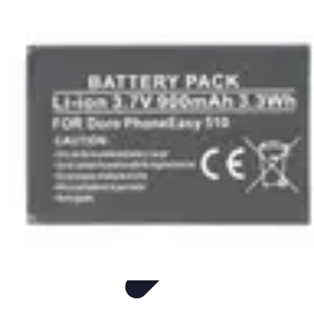
Voyage Inoubliable
Aventure
Planification
Destinations
Voyage et Écologie
Voyager seul
Voyage Inoubliable