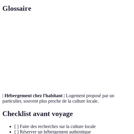
Glossaire
Terme
Définition
Expérience
Plongée authentique dans la culture d'une
immersive
destination, au-delà du simple tourisme classique.
Pratique du tourisme respectueuse des
Tourisme
environnements locaux, visant à minimiser l'impact
durable
environnemental.
|
Hébergement chez l'habitant
| Logement proposé par un
particulier, souvent plus proche de la culture locale.
Checklist avant voyage
[ ] Faire des recherches sur la culture locale
[ ] Réserver un hébergement authentique