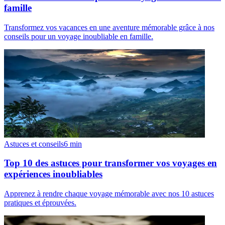
famille
Transformez vos vacances en une aventure mémorable grâce à nos
conseils pour un voyage inoubliable en famille.
Astuces et conseils
6
min
Top 10 des astuces pour transformer vos voyages en
expériences inoubliables
Apprenez à rendre chaque voyage mémorable avec nos 10 astuces
pratiques et éprouvées.