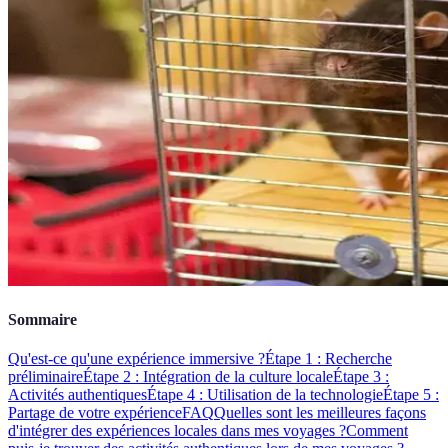
Sommaire
Qu'est-ce qu'une expérience immersive ?
Étape 1 : Recherche
préliminaire
Étape 2 : Intégration de la culture locale
Étape 3 :
Activités authentiques
Étape 4 : Utilisation de la technologie
Étape 5 :
Partage de votre expérience
FAQ
Quelles sont les meilleures façons
d'intégrer des expériences locales dans mes voyages ?
Comment