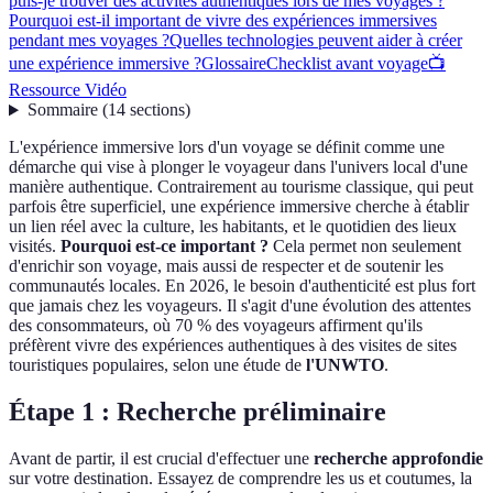
puis-je trouver des activités authentiques lors de mes voyages ?
Pourquoi est-il important de vivre des expériences immersives
pendant mes voyages ?
Quelles technologies peuvent aider à créer
une expérience immersive ?
Glossaire
Checklist avant voyage
📺
Ressource Vidéo
Sommaire
(
14
sections
)
L'expérience immersive lors d'un voyage se définit comme une
démarche qui vise à plonger le voyageur dans l'univers local d'une
manière authentique. Contrairement au tourisme classique, qui peut
parfois être superficiel, une expérience immersive cherche à établir
un lien réel avec la culture, les habitants, et le quotidien des lieux
visités.
Pourquoi est-ce important ?
Cela permet non seulement
d'enrichir son voyage, mais aussi de respecter et de soutenir les
communautés locales. En 2026, le besoin d'authenticité est plus fort
que jamais chez les voyageurs. Il s'agit d'une évolution des attentes
des consommateurs, où 70 % des voyageurs affirment qu'ils
préfèrent vivre des expériences authentiques à des visites de sites
touristiques populaires, selon une étude de
l'UNWTO
.
Étape 1 : Recherche préliminaire
Avant de partir, il est crucial d'effectuer une
recherche approfondie
sur votre destination. Essayez de comprendre les us et coutumes, la