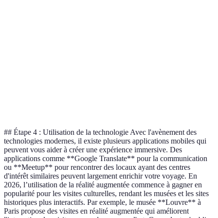
cuisine
classique
instructeur
immer
Marché
Interaction
Optio
local avec
Promenade
Excursion
avec les
est
un
historique
en bus
locaux
optim
habitant
Tout
Apprentissage
Cours de
Restaurant
Spectacle
dépen
culturel
langue
traditionnel
de rue
préfér
## Étape 4 : Utilisation de la technologie Avec l'avènement des
technologies modernes, il existe plusieurs applications mobiles qui
peuvent vous aider à créer une expérience immersive. Des
applications comme **Google Translate** pour la communication
ou **Meetup** pour rencontrer des locaux ayant des centres
d'intérêt similaires peuvent largement enrichir votre voyage. En
2026, l’utilisation de la réalité augmentée commence à gagner en
popularité pour les visites culturelles, rendant les musées et les sites
historiques plus interactifs. Par exemple, le musée **Louvre** à
Paris propose des visites en réalité augmentée qui améliorent