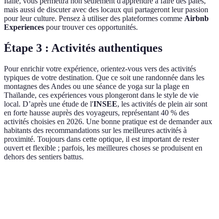
Italie, vous permettra non seulement d'apprendre à faire des pâtes,
mais aussi de discuter avec des locaux qui partageront leur passion
pour leur culture. Pensez à utiliser des plateformes comme
Airbnb
Experiences
pour trouver ces opportunités.
Étape 3 : Activités authentiques
Pour enrichir votre expérience, orientez-vous vers des activités
typiques de votre destination. Que ce soit une randonnée dans les
montagnes des Andes ou une séance de yoga sur la plage en
Thaïlande, ces expériences vous plongeront dans le style de vie
local. D’après une étude de l'
INSEE
, les activités de plein air sont
en forte hausse auprès des voyageurs, représentant 40 % des
activités choisies en 2026. Une bonne pratique est de demander aux
habitants des recommandations sur les meilleures activités à
proximité. Toujours dans cette optique, il est important de rester
ouvert et flexible ; parfois, les meilleures choses se produisent en
dehors des sentiers battus.
Critère
Option A
Option B
Option C
Verdi
Visite
Plongée
Optio
Atelier de
Authenticité
guidée
avec un
est pl