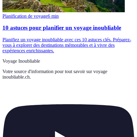
Planification de voyage
6
min
10 astuces pour planifier un voyage inoubliable
Planifiez un voyage inoubliable avec ces 10 astuces clés. Préparez-
vous à explorer des destinations mémorables et à vivre des
expériences enrichissantes.
Voyage Inoubliable
Votre source d'information pour tout savoir sur
voyage
inoubliable.ch
.