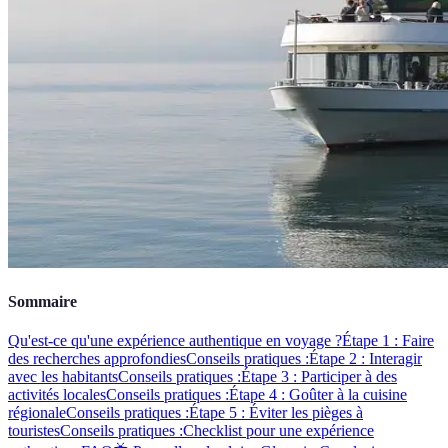
Sommaire
Qu'est-ce qu'une expérience authentique en voyage ?
Étape 1 : Faire
des recherches approfondies
Conseils pratiques :
Étape 2 : Interagir
avec les habitants
Conseils pratiques :
Étape 3 : Participer à des
activités locales
Conseils pratiques :
Étape 4 : Goûter à la cuisine
régionale
Conseils pratiques :
Étape 5 : Éviter les pièges à
touristes
Conseils pratiques :
Checklist pour une expérience