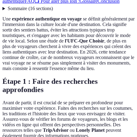
authentique
FAQ
📺 Pour aller plus loin :
Glossaire
Conclusion
Sommaire
(
16
sections
)
Une
expérience authentique en voyage
se définit généralement par
l'immersion dans la culture locale d'une destination. Cela signifie
sortir des sentiers battus, éviter les attractions typiques trop
touristiques, et s'engager avec les habitants pour découvrir le mode
de vie local. Selon une étude de
l'UFC-Que Choisir
, de plus en
plus de voyageurs cherchent à vivre des expériences qui créent des
liens authentiques avec leur destination. En 2026, cette tendance
continue de croître, car de nombreux voyageurs reconnaissent que le
vrai voyage ne se résume pas simplement à visiter des monuments,
mais consiste à ressentir l'essence même du lieu.
Étape 1 : Faire des recherches
approfondies
Avant de partir, il est crucial de se préparer en profondeur pour
maximiser votre expérience. Faites des recherches sur les coutumes,
les traditions et l'histoire des lieux que vous envisagez de visiter.
Assurez-vous de vérifier les forums de voyageurs, les blogs et les
vidéos en ligne qui offrent des perspectives personnelles. Des
ressources telles que
TripAdvisor
ou
Lonely Planet
peuvent
également fournir des informations pratiques.