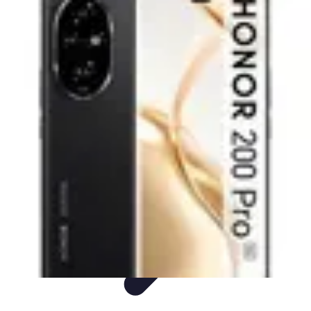
Voyage Inoubliable
Aventure
Planification
Destinations
Voyage et Écologie
Voyager seul
Voyage Inoubliable