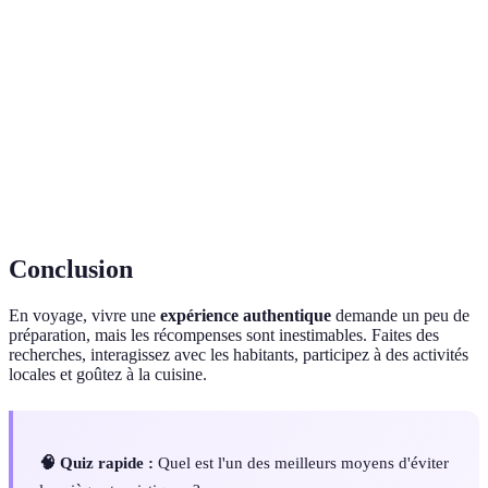
Se plonger dans une culture ou un environnement
Immersion
pour mieux le comprendre.
Pratiques et traditions spécifiques à une culture ou
Coutumes
un groupe.
Interaction
Communication ou échange d'activités avec des
locale
personnes du lieu visité.
Conclusion
En voyage, vivre une
expérience authentique
demande un peu de
préparation, mais les récompenses sont inestimables. Faites des
recherches, interagissez avec les habitants, participez à des activités
locales et goûtez à la cuisine.
🧠 Quiz rapide :
Quel est l'un des meilleurs moyens d'éviter