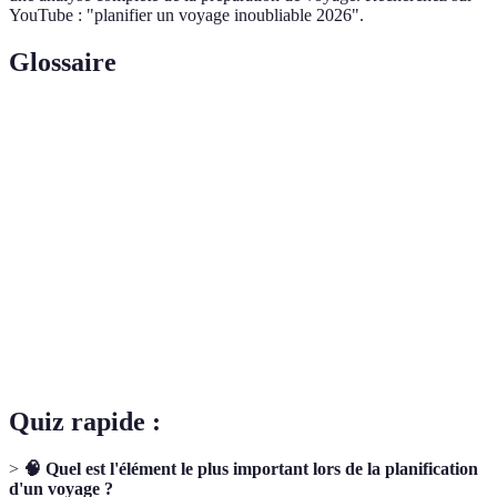
YouTube : "planifier un voyage inoubliable 2026".
Glossaire
Terme
Définition
Somme d'argent planifiée pour un voyage, incluant
Budget
transport, hébergement et activités.
Plan détaillé des activités à réaliser pendant un
Itinéraire
voyage.
Assurance
Couverture permettant de se protéger contre les
Voyage
imprévus lors d'un déplacement.
Quiz rapide :
>
🧠 Quel est l'élément le plus important lors de la planification
d'un voyage ?