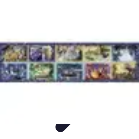
Voyage Inoubliable
Aventure
Planification
Destinations
Voyage et Écologie
Voyager seul
Voyage Inoubliable