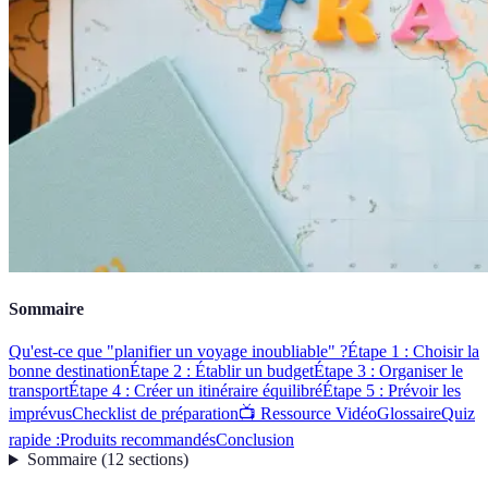
Sommaire
Qu'est-ce que "planifier un voyage inoubliable" ?
Étape 1 : Choisir la
bonne destination
Étape 2 : Établir un budget
Étape 3 : Organiser le
transport
Étape 4 : Créer un itinéraire équilibré
Étape 5 : Prévoir les
imprévus
Checklist de préparation
📺 Ressource Vidéo
Glossaire
Quiz
rapide :
Produits recommandés
Conclusion
Sommaire
(
12
sections
)