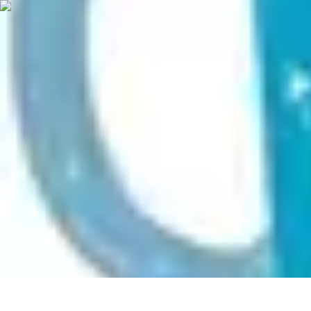
Voyage Inoubliable
Aventure
Planification
Destinations
Voyage et Écologie
Voyager seul
Voyage Inoubliable