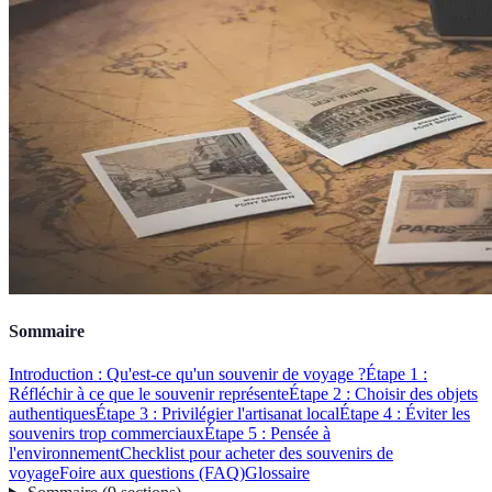
Sommaire
Introduction : Qu'est-ce qu'un souvenir de voyage ?
Étape 1 :
Réfléchir à ce que le souvenir représente
Étape 2 : Choisir des objets
authentiques
Étape 3 : Privilégier l'artisanat local
Étape 4 : Éviter les
souvenirs trop commerciaux
Étape 5 : Pensée à
l'environnement
Checklist pour acheter des souvenirs de
voyage
Foire aux questions (FAQ)
Glossaire