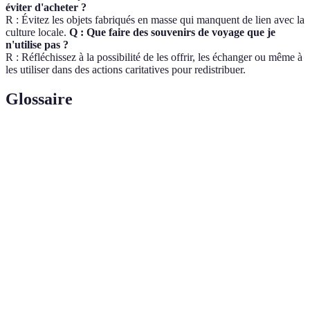
éviter d'acheter ?
R : Évitez les objets fabriqués en masse qui manquent de lien avec la
culture locale.
Q : Que faire des souvenirs de voyage que je
n'utilise pas ?
R : Réfléchissez à la possibilité de les offrir, les échanger ou même à
les utiliser dans des actions caritatives pour redistribuer.
Glossaire
Terme
Définition
Souvenir
Objet ramené d’un voyage, symbolisant une
de voyage
expérience ou un souvenir particulier.
Artisanat
Produits fabriqués par des artisans de la région,
local
reflétant la culture locale.
Éco-
Pratique de tourisme qui respecte l'environnement et
tourisme
soutient les économies locales.