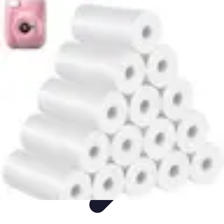
Voyage Inoubliable
Aventure
Planification
Destinations
Voyage et Écologie
Voyager seul
Voyage Inoubliable