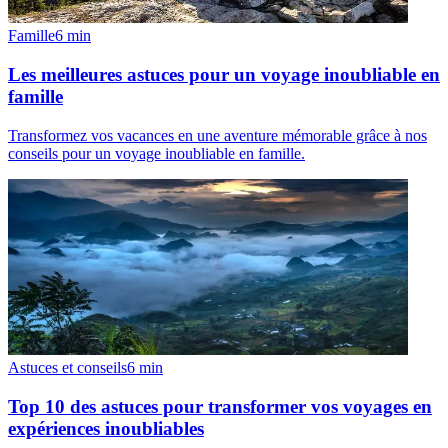
Famille
6
min
Les meilleures astuces pour un voyage inoubliable en
famille
Transformez vos vacances en une aventure mémorable grâce à nos
conseils pour un voyage inoubliable en famille.
Astuces et conseils
6
min
Top 10 des astuces pour transformer vos voyages en
expériences inoubliables