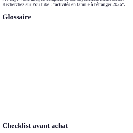
Recherchez sur YouTube : "activités en famille à l'étranger 2026".
Glossaire
Terme
Définition
Activités
Ensemble d'expériences ou de loisirs que peuvent
en
partager les membres d'une famille lors de vacances.
famille
Expérience de voyage dans un environnement naturel,
Safari
souvent en Afrique, destinée à observer la faune
sauvage.
Atelier
Séance interactive où les participants apprennent à
culinaire
préparer des plats typiques d'une cuisine locale.
Checklist avant achat