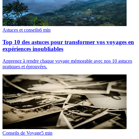
Astuces et conseils
6
min
Top 10 des astuces pour transformer vos voyages en
expériences inoubliables
Apprenez à rendre chaque voyage mémorable avec nos 10 astuces
pratiques et éprouvées.
Conseils de Voyage
5
min