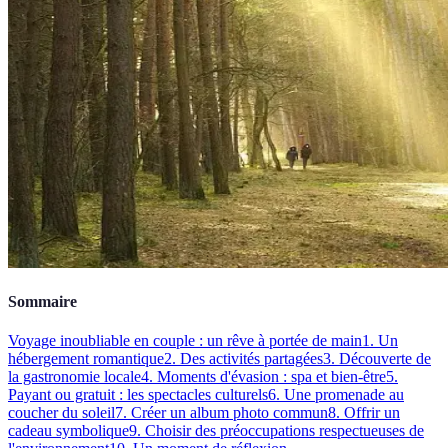
Sommaire
Voyage inoubliable en couple : un rêve à portée de main
1. Un
hébergement romantique
2. Des activités partagées
3. Découverte de
la gastronomie locale
4. Moments d'évasion : spa et bien-être
5.
Payant ou gratuit : les spectacles culturels
6. Une promenade au
coucher du soleil
7. Créer un album photo commun
8. Offrir un
cadeau symbolique
9. Choisir des préoccupations respectueuses de