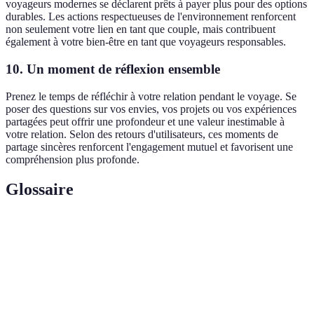
voyageurs modernes se déclarent prêts à payer plus pour des options
durables. Les actions respectueuses de l'environnement renforcent
non seulement votre lien en tant que couple, mais contribuent
également à votre bien-être en tant que voyageurs responsables.
10. Un moment de réflexion ensemble
Prenez le temps de réfléchir à votre relation pendant le voyage. Se
poser des questions sur vos envies, vos projets ou vos expériences
partagées peut offrir une profondeur et une valeur inestimable à
votre relation. Selon des retours d'utilisateurs, ces moments de
partage sincères renforcent l'engagement mutuel et favorisent une
compréhension plus profonde.
Glossaire
Terme
Définition
Voyage en
Un type de voyage axé sur la découverte et le
couple
renforcement des liens entre partenaires.
L'art de préparer des mets, représentant souvent