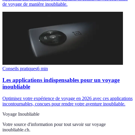
de voyage de manière inoubliable.
Conseils pratiques
6
min
Les applications indispensables pour un voyage
inoubliable
Optimisez votre expérience de voyage en 2026 avec ces applications
incontournables, conçues pour rendre votre aventure inoubliable.
Voyage Inoubliable
Votre source d'information pour tout savoir sur
voyage
inoubliable.ch
.