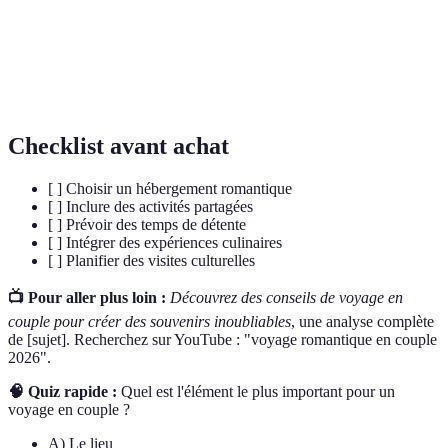
Gastronomie
une composante essentielle de la culture d'un pays.
Une pratique de voyage axée sur le respect de
Écotourisme
l'environnement et des cultures locales.
Checklist avant achat
[ ] Choisir un hébergement romantique
[ ] Inclure des activités partagées
[ ] Prévoir des temps de détente
[ ] Intégrer des expériences culinaires
[ ] Planifier des visites culturelles
📺 Pour aller plus loin :
Découvrez des conseils de voyage en
couple pour créer des souvenirs inoubliables
, une analyse complète
de [sujet]. Recherchez sur YouTube : "voyage romantique en couple
2026".
🧠 Quiz rapide :
Quel est l'élément le plus important pour un
voyage en couple ?
A) Le lieu