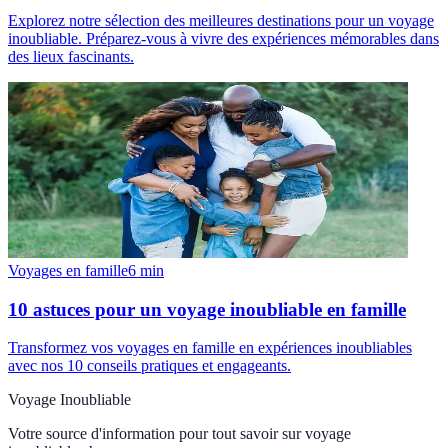
Explorez notre sélection des meilleures destinations pour un voyage
inoubliable. Préparez-vous à vivre des expériences mémorables dans
des lieux fascinants.
Voyages en famille
6
min
10 astuces pour un voyage inoubliable en famille
Transformez vos voyages en famille en expériences inoubliables
avec nos 10 conseils pratiques et engageants.
Voyage Inoubliable
Votre source d'information pour tout savoir sur
voyage