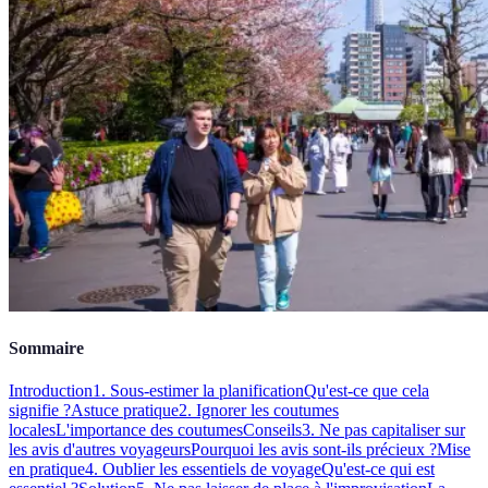
Sommaire
Introduction
1. Sous-estimer la planification
Qu'est-ce que cela
signifie ?
Astuce pratique
2. Ignorer les coutumes
locales
L'importance des coutumes
Conseils
3. Ne pas capitaliser sur
les avis d'autres voyageurs
Pourquoi les avis sont-ils précieux ?
Mise
en pratique
4. Oublier les essentiels de voyage
Qu'est-ce qui est