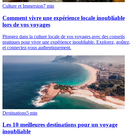
Culture et Immersion
7
min
Comment vivre une expérience locale inoubliable
lors de vos voyages
Plongez dans la culture locale de vos voyages avec des conseils
pratiques pour vivre une expérience inoubliable. Explorez, goûtez,
et connectez-vous authentiquement.
Destinations
5
min
Les 10 meilleures destinations pour un voyage
inoubliable