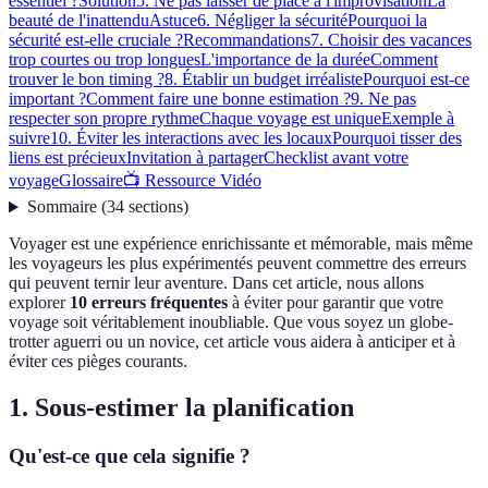
essentiel ?
Solution
5. Ne pas laisser de place à l'improvisation
La
beauté de l'inattendu
Astuce
6. Négliger la sécurité
Pourquoi la
sécurité est-elle cruciale ?
Recommandations
7. Choisir des vacances
trop courtes ou trop longues
L'importance de la durée
Comment
trouver le bon timing ?
8. Établir un budget irréaliste
Pourquoi est-ce
important ?
Comment faire une bonne estimation ?
9. Ne pas
respecter son propre rythme
Chaque voyage est unique
Exemple à
suivre
10. Éviter les interactions avec les locaux
Pourquoi tisser des
liens est précieux
Invitation à partager
Checklist avant votre
voyage
Glossaire
📺 Ressource Vidéo
Sommaire
(
34
sections
)
Voyager est une expérience enrichissante et mémorable, mais même
les voyageurs les plus expérimentés peuvent commettre des erreurs
qui peuvent ternir leur aventure. Dans cet article, nous allons
explorer
10 erreurs fréquentes
à éviter pour garantir que votre
voyage soit véritablement inoubliable. Que vous soyez un globe-
trotter aguerri ou un novice, cet article vous aidera à anticiper et à
éviter ces pièges courants.
1. Sous-estimer la planification
Qu'est-ce que cela signifie ?