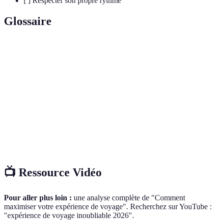
[ ] Respecter son propre rythme
Glossaire
Terme
Définition
Itinéraire
Plan détaillé des lieux à visiter lors d'un voyage.
Culture
Coutumes, traditions et habitudes propres à une
locale
région ou un pays.
Sécurité en
Ensemble de précautions prises pour éviter les
voyage
situations dangereuses.
📺 Ressource Vidéo
Pour aller plus loin :
une analyse complète de "Comment
maximiser votre expérience de voyage". Recherchez sur YouTube :
"expérience de voyage inoubliable 2026".