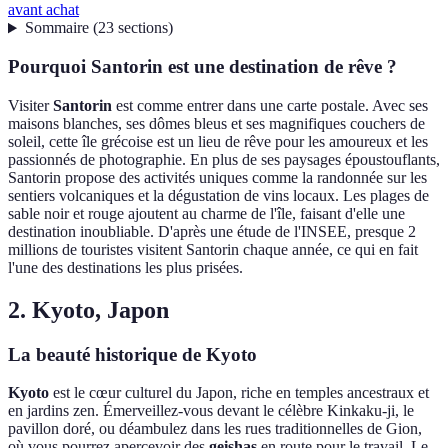
avant achat
Sommaire
(
23
sections
)
Pourquoi Santorin est une destination de rêve ?
Visiter
Santorin
est comme entrer dans une carte postale. Avec ses
maisons blanches, ses dômes bleus et ses magnifiques couchers de
soleil, cette île grécoise est un lieu de rêve pour les amoureux et les
passionnés de photographie. En plus de ses paysages époustouflants,
Santorin propose des activités uniques comme la randonnée sur les
sentiers volcaniques et la dégustation de vins locaux. Les plages de
sable noir et rouge ajoutent au charme de l'île, faisant d'elle une
destination inoubliable. D'après une étude de l'INSEE, presque 2
millions de touristes visitent Santorin chaque année, ce qui en fait
l'une des destinations les plus prisées.
2. Kyoto, Japon
La beauté historique de Kyoto
Kyoto
est le cœur culturel du Japon, riche en temples ancestraux et
en jardins zen. Émerveillez-vous devant le célèbre Kinkaku-ji, le
pavillon doré, ou déambulez dans les rues traditionnelles de Gion,
où vous pourrez apercevoir des
geishas
en route pour le travail. Le