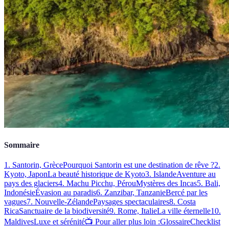
Sommaire
1. Santorin, Grèce
Pourquoi Santorin est une destination de rêve ?
2.
Kyoto, Japon
La beauté historique de Kyoto
3. Islande
Aventure au
pays des glaciers
4. Machu Picchu, Pérou
Mystères des Incas
5. Bali,
Indonésie
Évasion au paradis
6. Zanzibar, Tanzanie
Bercé par les
vagues
7. Nouvelle-Zélande
Paysages spectaculaires
8. Costa
Rica
Sanctuaire de la biodiversité
9. Rome, Italie
La ville éternelle
10.
Maldives
Luxe et sérénité
📺 Pour aller plus loin :
Glossaire
Checklist