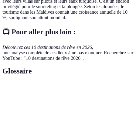
avec leurs villas sur pilotis et leurs eaux turquoise. C'est un endroit
privilégié pour le snorkeling et la plongée. Selon les données, le
tourisme dans les Maldives connaît une croissance annuelle de 10
%, soulignant son attrait mondial.
📺 Pour aller plus loin :
Découvrez ces 10 destinations de rêve en 2026
,
une analyse complète de ces lieux à ne pas manquer. Recherchez sur
YouTube : "10 destinations de rêve 2026".
Glossaire
Terme
Définition
Pratique qui vise à réduire l'impact
Écoresponsable
environnemental.
Patrimoine
Site reconnu par l'UNESCO pour sa valeur
mondial
culturelle ou naturelle.