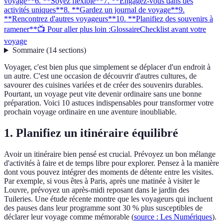
voyage**
6. **Soyez flexible**
7. **Engagez-vous dans des
activités uniques**
8. **Gardez un journal de voyage**
9.
**Rencontrez d'autres voyageurs**
10. **Planifiez des souvenirs à
ramener**
📺 Pour aller plus loin :
Glossaire
Checklist avant votre
voyage
Sommaire
(
14
sections
)
Voyager, c'est bien plus que simplement se déplacer d'un endroit à
un autre. C'est une occasion de découvrir d'autres cultures, de
savourer des cuisines variées et de créer des souvenirs durables.
Pourtant, un voyage peut vite devenir ordinaire sans une bonne
préparation. Voici 10 astuces indispensables pour transformer votre
prochain voyage ordinaire en une aventure inoubliable.
1.
Planifiez un itinéraire équilibré
Avoir un itinéraire bien pensé est crucial. Prévoyez un bon mélange
d'activités à faire et de temps libre pour explorer. Pensez à la manière
dont vous pouvez intégrer des moments de détente entre les visites.
Par exemple, si vous êtes à Paris, après une matinée à visiter le
Louvre, prévoyez un après-midi reposant dans le jardin des
Tuileries. Une étude récente montre que les voyageurs qui incluent
des pauses dans leur programme sont 30 % plus susceptibles de
déclarer leur voyage comme mémorable (
source : Les Numériques
).