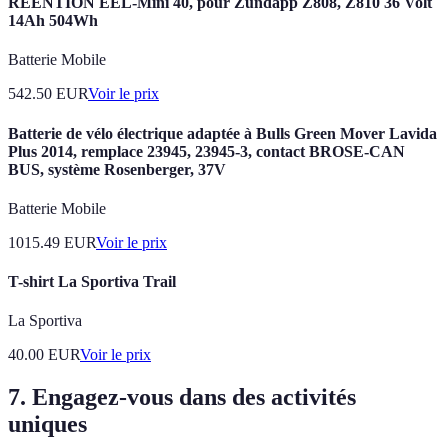
REENTION EEL-Mini 40, pour Zündapp Z808, Z810 36 Volt
14Ah 504Wh
Batterie Mobile
542.50
EUR
Voir le prix
Batterie de vélo électrique adaptée à Bulls Green Mover Lavida
Plus 2014, remplace 23945, 23945-3, contact BROSE-CAN
BUS, système Rosenberger, 37V
Batterie Mobile
1015.49
EUR
Voir le prix
T-shirt La Sportiva Trail
La Sportiva
40.00
EUR
Voir le prix
7.
Engagez-vous dans des activités
uniques