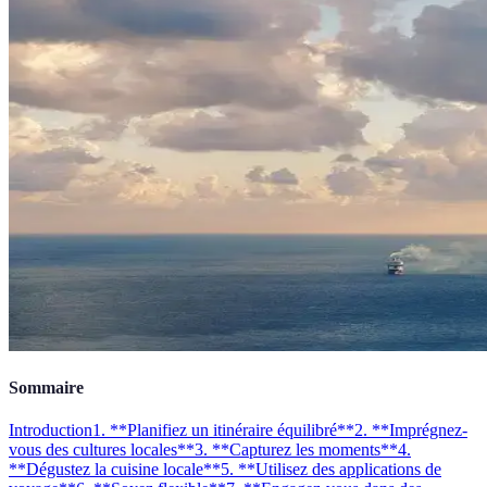
Sommaire
Introduction
1. **Planifiez un itinéraire équilibré**
2. **Imprégnez-
vous des cultures locales**
3. **Capturez les moments**
4.
**Dégustez la cuisine locale**
5. **Utilisez des applications de