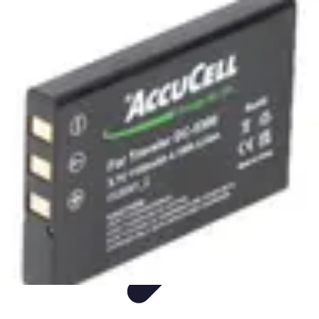
Voyage Inoubliable
Aventure
Planification
Destinations
Voyage et Écologie
Voyager seul
Voyage Inoubliable