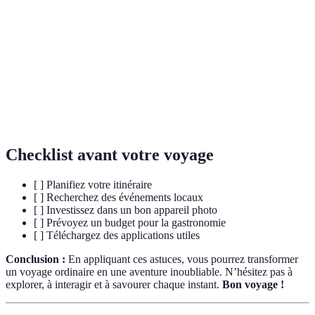
Itinéraire
Un programme de voyage incluant à la fois visites
équilibré
et temps libre.
Engagement
Interaction significative avec les traditions locales
culturel
et les habitants.
Souvenir
Un objet ou une expérience qui rappelle un
mémorable
événement spécial d'un voyage.
Checklist avant votre voyage
[ ] Planifiez votre itinéraire
[ ] Recherchez des événements locaux
[ ] Investissez dans un bon appareil photo
[ ] Prévoyez un budget pour la gastronomie
[ ] Téléchargez des applications utiles
Conclusion :
En appliquant ces astuces, vous pourrez transformer
un voyage ordinaire en une aventure inoubliable. N’hésitez pas à
explorer, à interagir et à savourer chaque instant.
Bon voyage !