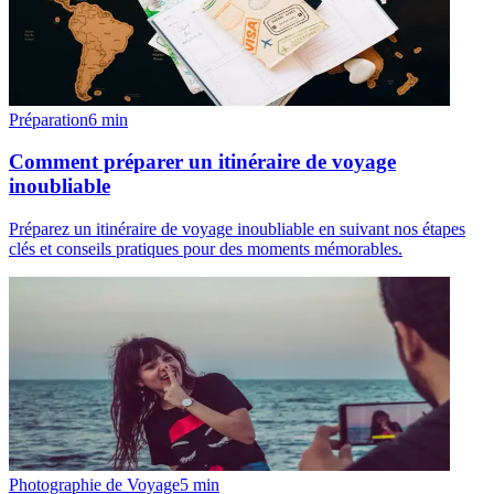
Préparation
6
min
Comment préparer un itinéraire de voyage
inoubliable
Préparez un itinéraire de voyage inoubliable en suivant nos étapes
clés et conseils pratiques pour des moments mémorables.
Photographie de Voyage
5
min